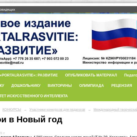
бовидящих
PORTALRASVITIE»: РАЗВИТИЕ
ОПУБЛИКОВАТЬ МАТЕРИАЛ
Педаго
КУ
ДОШКОЛЬНИКУ
ВИКТОРИНЫ
ОЛИМПИАДА
РЕЦЕНЗИЯ
ТЕТ ИСКУССТВЕННОГО ИНТЕЛЛЕКТА
КОНКУРСЫ
→
Участники конкурсов для педагогов
→
Международный творческий
ои в Новый год
1 г.