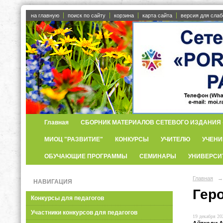
на главную
поиск по сайту
корзина
карта сайта
версия для сла
Главная
СБОРНИК МАТЕРИАЛОВ СЕТЕВОГО ИЗДАНИЯ «
МИОЦ "РАЗВИТИЕ"
КОНКУРСЫ
УЧИТЕЛЮ
УЧЕНИ
ОБУЧАЮЩИЕ ПРОГРАММЫ
СЕМИНАРЫ
УНИВЕРСИ
Главная
→
НАВИГАЦИЯ
Гер
Конкурсы для педагогов
Участники конкурсов для педагогов
19 декабря 202