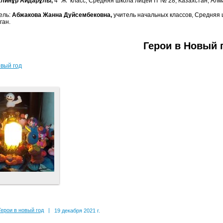
Алинұр Айдарұлы,
4 "Ж" класс, Средняя школа лицей IT № 28, Казахстан, Алма
ель:
Абжакова Жанна Дуйсембековна,
учитель начальных классов, Средняя ш
ган.
Герои в Новый 
овый год
Герои в новый год
|
19 декабря 2021 г.