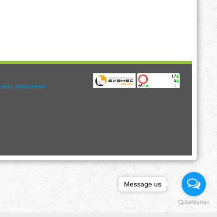
.
Message us