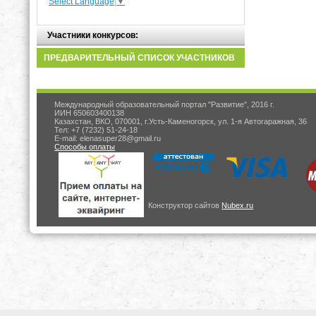
Select Language
▼
Участники конкурсов:
ПРЕДВАРИТЕЛЬНЫЙ СПИСОК УЧАСТНИКОВ
Международный образовательный портал "Развитие", 2016 г.
ИИН 650603400138
Казахстан, ВКО, 070001, г.Усть-Каменогорск, ул. 1-я Автогаражная, 36
Тел: +7 (7232) 51-24-18
E-mail: elenasuper28@gmail.ru
Способы оплаты
Конструктор сайтов
Nubex.ru