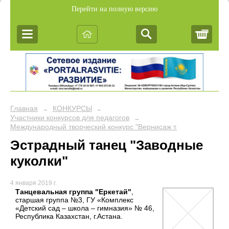
Перейти на полную версию
Корз
Главная
КОНКУРСЫ
→
→
Участники конкурсов для педагогов
→
Международный творческий конкурс "Вернисаж талантов"
Эстрадный танец "Заводные
куколки"
4 января 2019 г.
Танцевальная группа "Еркетай"
,
старшая группа №3, ГУ «Комплекс
«Детский сад – школа – гимназия» № 46,
Республика Казахстан, г.Астана.