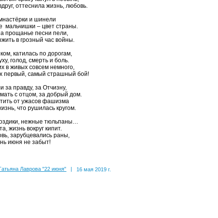
вдруг, оттеснила жизнь, любовь.
мнастёрки и шинели
 мальчишки – цвет страны.
на прощанье песни пели,
жить в грозный час войны.
 ком, катилась по дорогам,
ху, голод, смерть и боль.
их в живых совсем немного,
 первый, самый страшный бой!
и за правду, за Отчизну,
 мать с отцом, за добрый дом.
тить от ужасов фашизма
изнь, что рушилась кругом.
воздики, нежные тюльпаны…
а, жизнь вокруг кипит.
вь, зарубцевались раны,
ень июня не забыт!
Татьяна Лаврова "22 июня"
|
16 мая 2019 г.