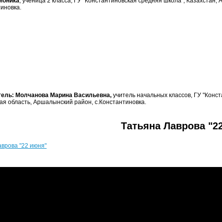
Моника
, ученица 2 класса, ГУ "Константиновская средняя школа", Казахстан,
тиновка.
тель: Молчанова Марина Васильевна,
учитель начальных классов, ГУ "Конст
ая область, Аршалынский район, с.Константиновка.
Татьяна Лаврова "2
аврова "22 июня"