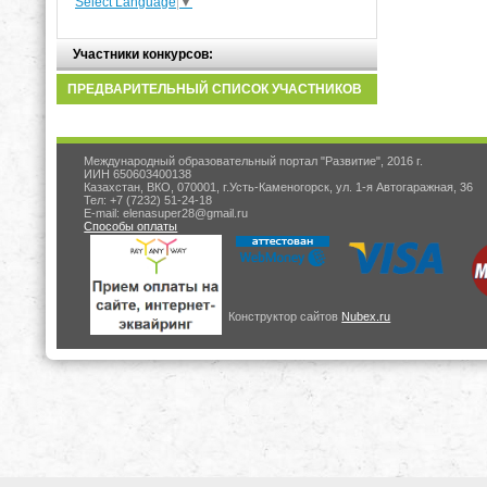
Select Language
▼
Участники конкурсов:
ПРЕДВАРИТЕЛЬНЫЙ СПИСОК УЧАСТНИКОВ
Международный образовательный портал "Развитие", 2016 г.
ИИН 650603400138
Казахстан, ВКО, 070001, г.Усть-Каменогорск, ул. 1-я Автогаражная, 36
Тел: +7 (7232) 51-24-18
E-mail: elenasuper28@gmail.ru
Способы оплаты
Конструктор сайтов
Nubex.ru