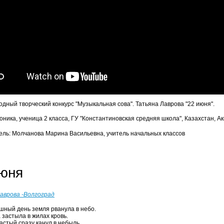
дный творческий конкурс "Музыкальная сова". Татьяна Лаврова "22 июня".
оника, ученица 2 класса, ГУ "Константиновская средняя школа", Казахстан, 
ель: Молчанова Марина Васильевна, учитель начальных классов
июня
аврова -Волгоград
ашный день земля рванула в небо.
 застыла в жилах кровь.
астый сразу канул в небыль,