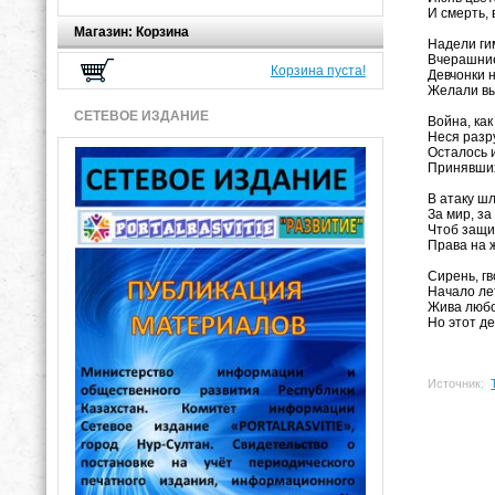
И смерть, 
Магазин: Корзина
Надели ги
Вчерашние
Корзина пуста!
Девчонки 
Желали вы
СЕТЕВОЕ ИЗДАНИЕ
Война, как
Неся разру
Осталось 
Принявших
В атаку шл
За мир, за
Чтоб защи
Права на ж
Сирень, г
Начало лет
Жива любо
Но этот д
Источник: