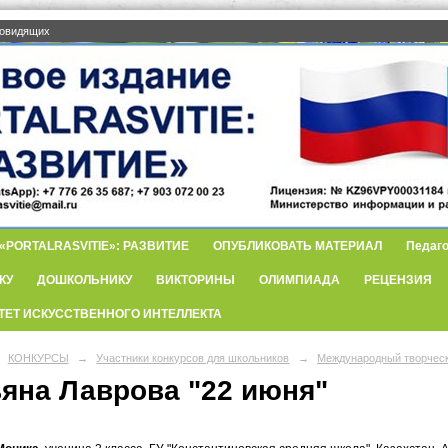
бовидящих
PORTALRASVITIE»: РАЗВИТИЕ
ОПУБЛИКОВАТЬ МАТЕРИАЛ
Педаго
КУ
ДОШКОЛЬНИКУ
ВИКТОРИНЫ
ОЛИМПИАДА
РЕЦЕНЗИЯ
ТЕТ ИСКУССТВЕННОГО ИНТЕЛЛЕКТА
КОНКУРСЫ
→
Участники конкурсов для школьников
→
Международный творческ
ьяна Лаврова "22 июня"