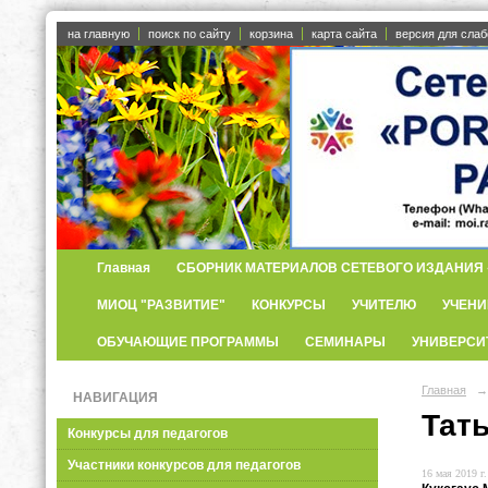
на главную
поиск по сайту
корзина
карта сайта
версия для сла
Главная
СБОРНИК МАТЕРИАЛОВ СЕТЕВОГО ИЗДАНИЯ «
МИОЦ "РАЗВИТИЕ"
КОНКУРСЫ
УЧИТЕЛЮ
УЧЕНИ
ОБУЧАЮЩИЕ ПРОГРАММЫ
СЕМИНАРЫ
УНИВЕРСИ
Главная
→
НАВИГАЦИЯ
Тат
Конкурсы для педагогов
Участники конкурсов для педагогов
16 мая 2019 г.