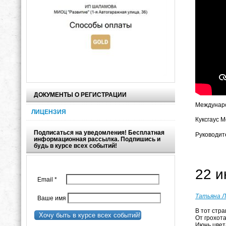
ДОКУМЕНТЫ О РЕГИСТРАЦИИ
Междунаро
ЛИЦЕНЗИЯ
Куксгаус М
Подписаться на уведомления! Бесплатная
Руководит
информационная рассылка. Подпишись и
будь в курсе всех событий!
22 
Email
*
Татьяна Л
Ваше имя
В тот стр
Хочу быть в курсе всех событий!
От грохота
Июнь цвет