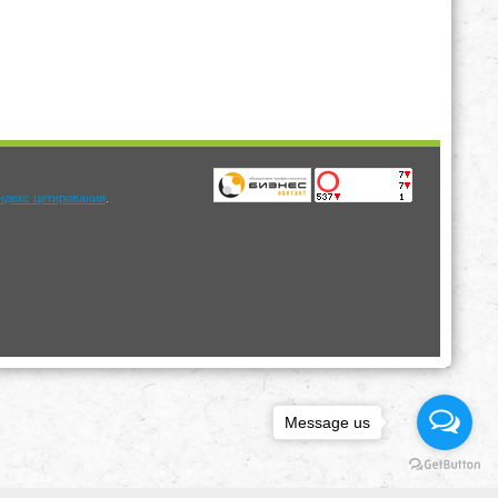
.
Message us