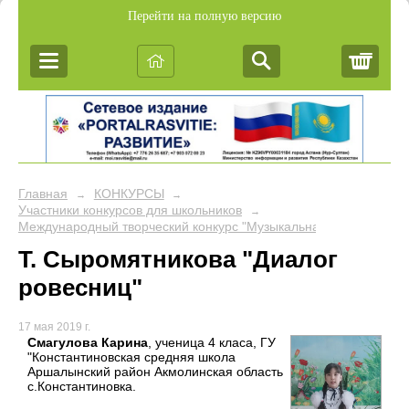
Перейти на полную версию
Корз
Главная
КОНКУРСЫ
→
→
Участники конкурсов для школьников
→
Международный творческий конкурс "Музыкальная сова"
Т. Сыромятникова "Диалог
ровесниц"
17 мая 2019 г.
Смагулова Карина
, ученица 4 класа, ГУ
"Константиновская средняя школа
Аршалынский район Акмолинская область
с.Константиновка.