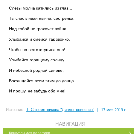
Слёзы молча катились из глаз…
Ты счастливая нынче, сестренка,
Над тобой не грохочет война.
Улыбайся и смейся так звонко,
Чтобы на век отступила она!
Улыбайся горящему солнцу
И небесной родной синеве,
Восхищайся всем этим до донца
И прошу, не забудь обо мне!
Источник:
Т. Сыромятникова "Диалог ровесниц"
|
17 мая 2019 г.
НАВИГАЦИЯ
Конкурсы для педагогов