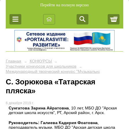
Перейти на полную версию
Корз
Главная
КОНКУРСЫ
→
→
Участники конкурсов для школьников
→
Международный творческий конкурс "Музыкальная сова"
С. Зорюкова «Татарская
пляска»
6 декабря 2019 г.
Сунгатова Зарина Айратовна
, 10 лет, МБО ДО "Арская
детская школа искусств", РТ, Арский район, г. Арск.
Руководитель: Галиева Кадирия Фоатовна
,
преподаватель музыки, МБО ДО "Арская детская школа