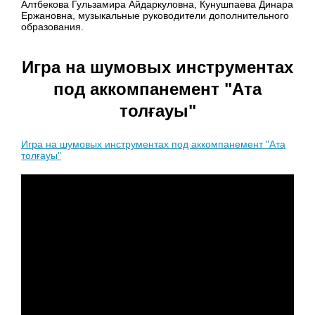
Алтбекова Гульзамира Айдаркуловна, Кунушпаева Динара
Ержановна, музыкальные руководители дополнительного
образования.
Игра на шумовых инструментах
под аккомпанемент "Ата
толғауы"
Игра на шумовых инструментах под аккомпанемент "Ата
толғауы"