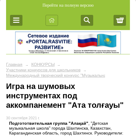
Перейти на полную версию
Корз
Главная
КОНКУРСЫ
→
→
Участники конкурсов для школьников
→
Международный творческий конкурс "Музыкальная сова"
Игра на шумовых
инструментах под
аккомпанемент "Ата толғауы"
30 сентября 2021 г.
Подгототвительная группа "Алақай"
, "Детская
музыкальная школа" города Шахтинска, Казахстан,
Карагандинская область, город Шахтинск. Руководители: