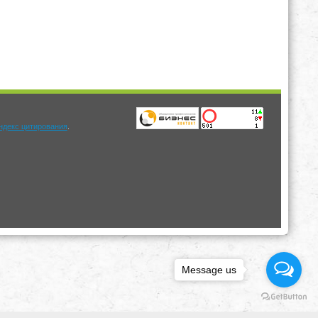
.
Message us