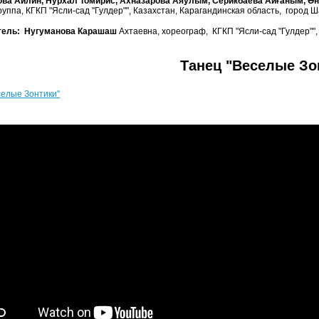
ва Айлин, Нурхал Томирис, Ахназарова Аяулым, Серикбаева Айғаным, Өнд
уппа, КГКП "Ясли-сад "Гулдер"", Казахстан, Карагандинская область, город Ш
тель: Нугуманова Карашаш
Ахтаевна, хореограф, КГКП "Ясли-сад "Гулдер"",
Танец "Веселые Зо
селые Зонтики"