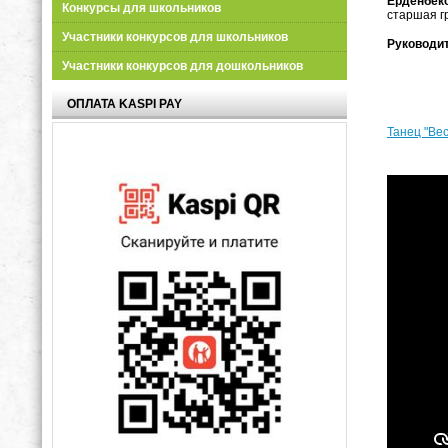
Ерденбеко
Конкурсы для школьников
старшая гр
Участники конкурсов для школьников
Руководи
Участники конкурсов для дошкольников
ОПЛАТА KASPI PAY
Танец "Ве