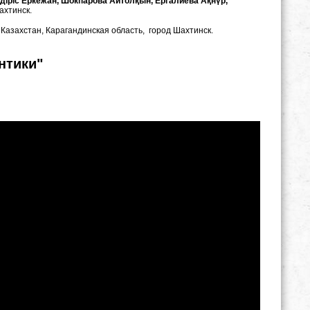
іріс Еркежан, Шокпарова Айтолқын, Ергалиева Ақнүр,
ахтинск.
 Казахстан, Карагандинская область, город Шахтинск.
нтики"