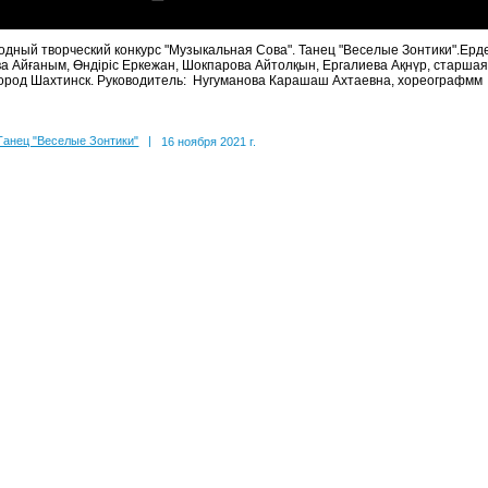
дный творческий конкурс "Музыкальная Сова". Танец "Веселые Зонтики".Ерд
а Айғаным, Өндіріс Еркежан, Шокпарова Айтолқын, Ергалиева Ақнүр, старшая г
город Шахтинск. Руководитель: Нугуманова Карашаш Ахтаевна, хореографмм
Танец "Веселые Зонтики"
|
16 ноября 2021 г.