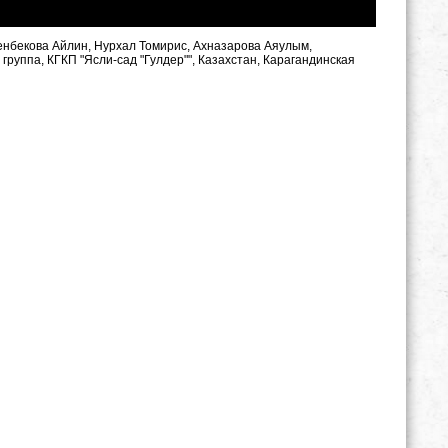
енбекова Айлин, Нурхал Томирис, Ахназарова Аяулым,
руппа, КГКП "Ясли-сад "Гулдер"", Казахстан, Карагандинская