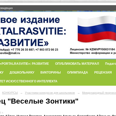
бовидящих
PORTALRASVITIE»: РАЗВИТИЕ
ОПУБЛИКОВАТЬ МАТЕРИАЛ
Педаго
КУ
ДОШКОЛЬНИКУ
ВИКТОРИНЫ
ОЛИМПИАДА
РЕЦЕНЗИЯ
ТЕТ ИСКУССТВЕННОГО ИНТЕЛЛЕКТА
КОНКУРСЫ
→
Участники конкурсов для школьников
→
Международный творческ
ец "Веселые Зонтики"
1 г.