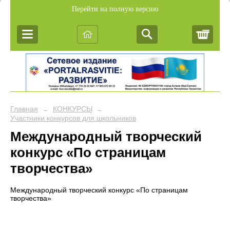
Перейти на полную версию
Корз
Главная
КОНКУРСЫ
→
→
Участники конкурсов для школьников
Международный творческий
конкурс «По страницам
творчества»
Международный творческий конкурс «По страницам
творчества»