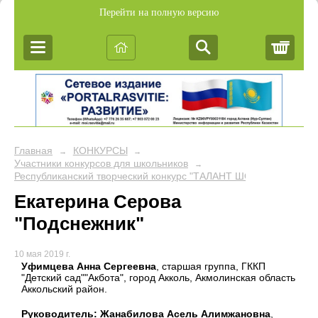
Перейти на полную версию
Корз
Главная
КОНКУРСЫ
→
→
Участники конкурсов для школьников
→
Республиканский творческий конкурс "ТАЛАНТ ШОУ"
Екатерина Серова
"Подснежник"
10 мая 2019 г.
Уфимцева Анна Сергеевна
, старшая группа, ГККП
"Детский сад""Акбота", город Акколь, Акмолинская область
Аккольский район.
Руководитель: Жанабилова Асель Алимжановна
,