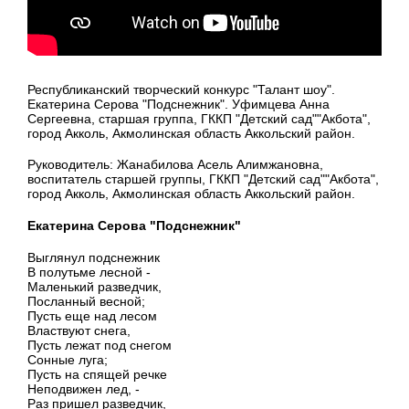
Республиканский творческий конкурс "Талант шоу".
Екатерина Серова "Подснежник". Уфимцева Анна
Сергеевна, старшая группа, ГККП "Детский сад""Акбота",
город Акколь, Акмолинская область Аккольский район.
Руководитель: Жанабилова Асель Алимжановна,
воспитатель старшей группы, ГККП "Детский сад""Акбота",
город Акколь, Акмолинская область Аккольский район.
Екатерина Серова "Подснежник"
Выглянул подснежник
В полутьме лесной -
Маленький разведчик,
Посланный весной;
Пусть еще над лесом
Властвуют снега,
Пусть лежат под снегом
Сонные луга;
Пусть на спящей речке
Неподвижен лед, -
Раз пришел разведчик,