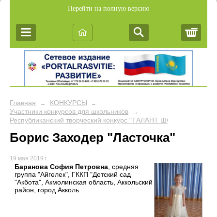
Перейти на полную версию
Корз
Главная
КОНКУРСЫ
→
→
Участники конкурсов для школьников
→
Республиканский творческий конкурс "ТАЛАНТ ШОУ"
Борис Заходер "Ласточка"
19 мая 2019 г.
Баранова София Петровна
, средняя
группа "Айгөлек", ГККП "Детский сад
"Акбота", Акмолинская область, Аккольский
район, город Акколь.