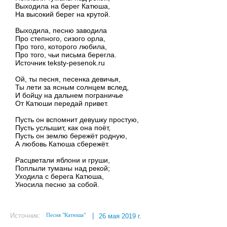
Выходила на берег Катюша,
На высокий берег на крутой.
Выходила, песню заводила
Про степного, сизого орла,
Про того, которого любила,
Про того, чьи письма берегла.
Источник teksty-pesenok.ru
Ой, ты песня, песенка девичья,
Ты лети за ясным солнцем вслед,
И бойцу на дальнем пограничье
От Катюши передай привет.
Пусть он вспомнит девушку простую,
Пусть услышит, как она поёт,
Пусть он землю бережёт родную,
А любовь Катюша сбережёт.
Расцветали яблони и груши,
Поплыли туманы над рекой;
Уходила с берега Катюша,
Уносила песню за собой.
Песня "Катюша"
Источник:
|
26 мая 2019 г.