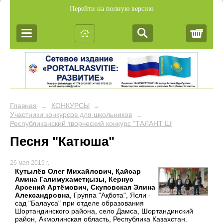
Перейти на полную версию
Корз
Главная
КОНКУРСЫ
→
→
Участники конкурсов для школьников
→
Республиканский творческий конкурс "ТАЛАНТ ШОУ"
Песня "Катюша"
26 мая 2019 г.
Кутылёв Олег Михайлович, Қайсар
Амина Галимухаметқызы, Кернус
Арсений Артёмович, Скуповская Элина
Александровна
, Группа "Ақбота", Ясли -
сад "Балауса" при отделе образования
Шортандинского района, село Дамса, Шортандинский
район, Акмолинская область, Республика Казахстан.