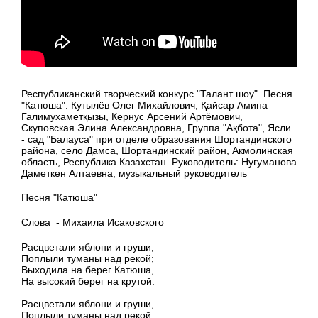
Республиканский творческий конкурс "Талант шоу". Песня
"Катюша". Кутылёв Олег Михайлович, Қайсар Амина
Галимухаметқызы, Кернус Арсений Артёмович,
Скуповская Элина Александровна, Группа "Ақбота", Ясли
- сад "Балауса" при отделе образования Шортандинского
района, село Дамса, Шортандинский район, Акмолинская
область, Республика Казахстан. Руководитель: Нугуманова
Даметкен Алтаевна, музыкальный руководитель
Песня "Катюша"
Слова - Михаила Исаковского
Расцветали яблони и груши,
Поплыли туманы над рекой;
Выходила на берег Катюша,
На высокий берег на крутой.
Расцветали яблони и груши,
Поплыли туманы над рекой;