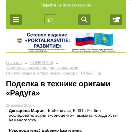
Перейти на полную версию
Корз
Главная
КОНКУРСЫ
→
→
Участники конкурсов для школьников
→
Республиканский творческий конкурс "ТАЛАНТ ШОУ"
Поделка в технике оригами
«Радуга»
25 ноября 2020 г.
Дюкарева Мария,
5 «Б» класс, КГКП «Учебно-
исследовательский экобиоцентр» акимата города Усть-
Каменогорска.
Руководитель: Бабенко Екатерина