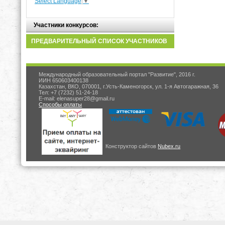
Select Language
▼
Участники конкурсов:
ПРЕДВАРИТЕЛЬНЫЙ СПИСОК УЧАСТНИКОВ
Международный образовательный портал "Развитие", 2016 г.
ИИН 650603400138
Казахстан, ВКО, 070001, г.Усть-Каменогорск, ул. 1-я Автогаражная, 36
Тел: +7 (7232) 51-24-18
E-mail: elenasuper28@gmail.ru
Способы оплаты
Конструктор сайтов
Nubex.ru