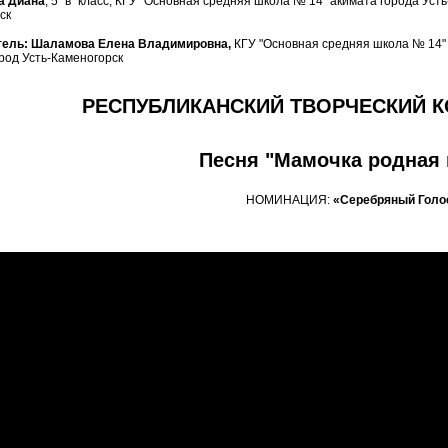
а Диана
, 5 "в" класс, КГУ "Основная средняя школа № 14" акимата города Уст
ск
тель: Шаламова Елена Владимировна,
КГУ "Основная средняя школа № 14" 
ород Усть-Каменогорск
РЕСПУБЛИКАНСКИЙ ТВОРЧЕСКИЙ К
Песня "Мамочка родная
НОМИНАЦИЯ:
«Серебряный Голо