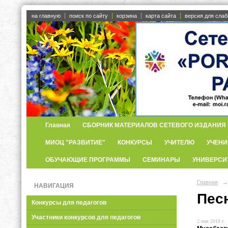
на главную
поиск по сайту
корзина
карта сайта
версия для сла
Главная
СБОРНИК МАТЕРИАЛОВ СЕТЕВОГО ИЗДАНИЯ «
МИОЦ "РАЗВИТИЕ"
КОНКУРСЫ
УЧИТЕЛЮ
УЧЕНИ
ОБУЧАЮЩИЕ ПРОГРАММЫ
СЕМИНАРЫ
УНИВЕРСИ
Главная
→
НАВИГАЦИЯ
Пес
Конкурсы для педагогов
Участники конкурсов для педагогов
2 мая 2018 г.