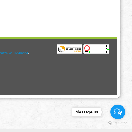
.
Message us