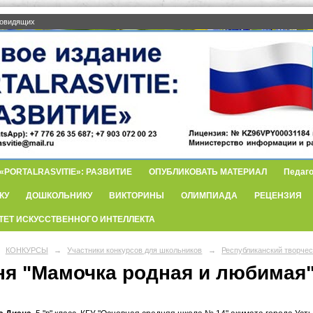
бовидящих
PORTALRASVITIE»: РАЗВИТИЕ
ОПУБЛИКОВАТЬ МАТЕРИАЛ
Педаго
КУ
ДОШКОЛЬНИКУ
ВИКТОРИНЫ
ОЛИМПИАДА
РЕЦЕНЗИЯ
ТЕТ ИСКУССТВЕННОГО ИНТЕЛЛЕКТА
КОНКУРСЫ
→
Участники конкурсов для школьников
→
Республиканский творче
ня "Мамочка родная и любимая