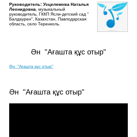
Руководитель: Усцелемова Наталья
Леонидовна
, музыкальный
руководитель, ГККП Ясли-детский сад "
Балдаурен", Казахстан, Павлодарская
область, село Теренколь.
Ән "Ағашта құс отыр"
Ән "Ағашта құс отыр"
Ән "Ағашта құс отыр"