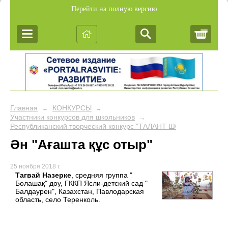
Перейти на полную версию
Корз
Главная
КОНКУРСЫ
→
→
Участники конкурсов для школьников
→
Республиканский творческий конкурс "ТАЛАНТ ШОУ"
Ән "Ағашта құс отыр"
25 ноября 2018 г.
Тагвай Назерке
, средняя группа "
Болашақ" доу, ГККП Ясли-детский сад "
Балдаурен", Казахстан, Павлодарская
область, село Теренколь.