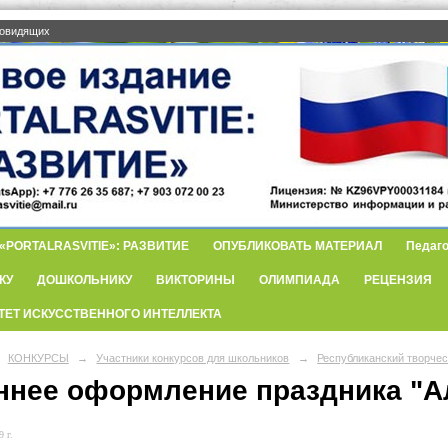
бовидящих
PORTALRASVITIE»: РАЗВИТИЕ
ОПУБЛИКОВАТЬ МАТЕРИАЛ
Педаго
КУ
ДОШКОЛЬНИКУ
ВИКТОРИНЫ
ОЛИМПИАДА
РЕЦЕНЗИЯ
ТЕТ ИСКУССТВЕННОГО ИНТЕЛЛЕКТА
КОНКУРСЫ
→
Участники конкурсов для школьников
→
Республиканский творче
ннее оформление праздника "Ал
 г.