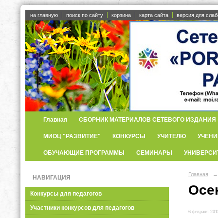
на главную
поиск по сайту
корзина
карта сайта
версия для сла
Главная
СБОРНИК МАТЕРИАЛОВ СЕТЕВОГО ИЗДАНИЯ «
МИОЦ "РАЗВИТИЕ"
КОНКУРСЫ
УЧИТЕЛЮ
УЧЕНИ
ОБУЧАЮЩИЕ ПРОГРАММЫ
СЕМИНАРЫ
УНИВЕРСИ
Главная
→
НАВИГАЦИЯ
Осе
Конкурсы для педагогов
Участники конкурсов для педагогов
6 февраля 2019