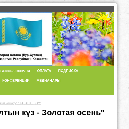
гическая копилка
ОПЛАТА
ПОДПИСКА
КОНФЕРЕНЦИИ
МЕДИАНАРЫ
ский конкурс "ТАЛАНТ ШОУ"
тын күз - Золотая осень"