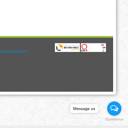
.
Message us