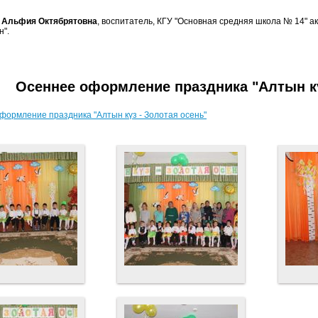
 Альфия Октябрятовна
, воспитатель, КГУ "Основная средняя школа № 14" а
н".
Осеннее оформление праздника "Алтын кү
формление праздника "Алтын күз - Золотая осень"