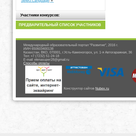
Select Language
▼
Участники конкурсов:
ПРЕДВАРИТЕЛЬНЫЙ СПИСОК УЧАСТНИКОВ
Международный образовательный портал "Развитие", 2016 г.
ИИН 650603400138
Казахстан, ВКО, 070001, г.Усть-Каменогорск, ул. 1-я Автогаражная, 36
Тел: +7 (7232) 51-24-18
E-mail: elenasuper28@gmail.ru
Способы оплаты
Конструктор сайтов
Nubex.ru