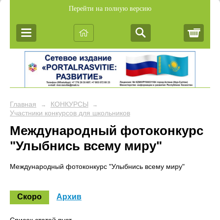
Перейти на полную версию
Корз
Главная
КОНКУРСЫ
→
→
Участники конкурсов для школьников
Международный фотоконкурс
"Улыбнись всему миру"
Международный фотоконкурс "Улыбнись всему миру"
Скоро
Архив
Список статей пуст.