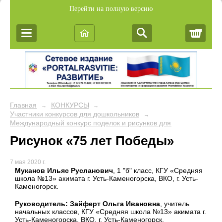
Перейти на полную версию
Корз
Главная
КОНКУРСЫ
→
→
Участники конкурсов для дошкольников
→
Международный конкурс поделок и рисунков для дошкольников и
Рисунок «75 лет Победы»
7 мая 2020 г.
Муканов Ильяс Русланович
, 1 "б" класс, КГУ «Средняя
школа №13» акимата г. Усть-Каменогорска, ВКО, г. Усть-
Каменогорск.
Руководитель: Зайферт Ольга Ивановна
, учитель
начальных классов, КГУ «Средняя школа №13» акимата г.
Усть-Каменогорска, ВКО, г. Усть-Каменогорск.