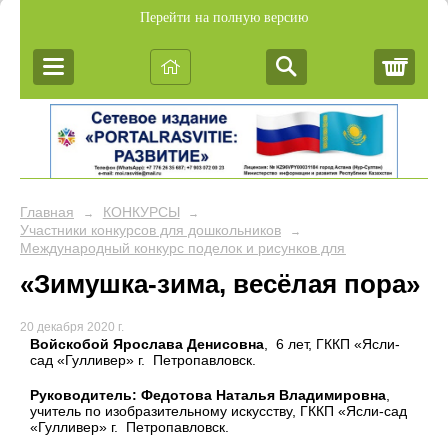
Перейти на полную версию
Корз
Главная
КОНКУРСЫ
→
→
Участники конкурсов для дошкольников
→
Международный конкурс поделок и рисунков для дошкольников 
«Зимушка-зима, весёлая пора»
20 декабря 2020 г.
Войскобой Ярослава Денисовна
, 6 лет, ГККП «Ясли-
сад «Гулливер» г. Петропавловск.
Руководитель: Федотова Наталья Владимировна
,
учитель по изобразительному искусству, ГККП «Ясли-сад
«Гулливер» г. Петропавловск.