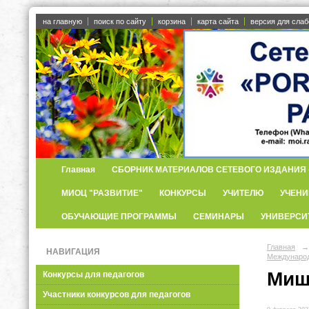
на главную
поиск по сайту
корзина
карта сайта
версия для сла
Главная
СБОРНИК МАТЕРИАЛОВ СЕТЕВОГО ИЗДАНИЯ «
МИОЦ "РАЗВИТИЕ"
КОНКУРСЫ
УЧИТЕЛЮ
УЧЕНИ
ОБУЧАЮЩИЕ ПРОГРАММЫ
СЕМИНАРЫ
УНИВЕРСИ
Главная
→
НАВИГАЦИЯ
Международ
Миш
Конкурсы для педагогов
Участники конкурсов для педагогов