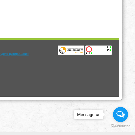
.
Message us