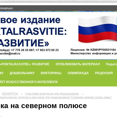
бовидящих
PORTALRASVITIE»: РАЗВИТИЕ
ОПУБЛИКОВАТЬ МАТЕРИАЛ
Педаго
КУ
ДОШКОЛЬНИКУ
ВИКТОРИНЫ
ОЛИМПИАДА
РЕЦЕНЗИЯ
ТЕТ ИСКУССТВЕННОГО ИНТЕЛЛЕКТА
КОНКУРСЫ
→
Участники конкурсов для дошкольников
→
ный конкурс поделок и рисунков для дошкольников "Снежная нежная сказка зимы"
ка на северном полюсе