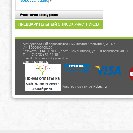
Select Language
▼
Участники конкурсов:
ПРЕДВАРИТЕЛЬНЫЙ СПИСОК УЧАСТНИКОВ
Международный образовательный портал "Развитие", 2016 г.
ИИН 650603400138
Казахстан, ВКО, 070001, г.Усть-Каменогорск, ул. 1-я Автогаражная, 36
Тел: +7 (7232) 51-24-18
E-mail: elenasuper28@gmail.ru
Способы оплаты
Конструктор сайтов
Nubex.ru