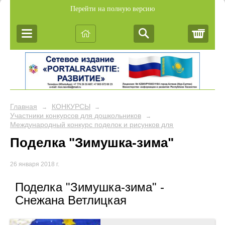
Перейти на полную версию
Корз
Главная
КОНКУРСЫ
→
→
Участники конкурсов для дошкольников
→
Международный конкурс поделок и рисунков для дошкольников 
Поделка "Зимушка-зима"
26 января 2018 г.
Поделка "Зимушка-зима" -
Снежана Ветлицкая