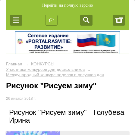
Перейти на полную версию
Корз
Главная
КОНКУРСЫ
→
→
Участники конкурсов для дошкольников
→
Международный конкурс поделок и рисунков для дошкольников 
Рисунок "Рисуем зиму"
26 января 2018 г.
Рисунок "Рисуем зиму" - Голубева
Ирина