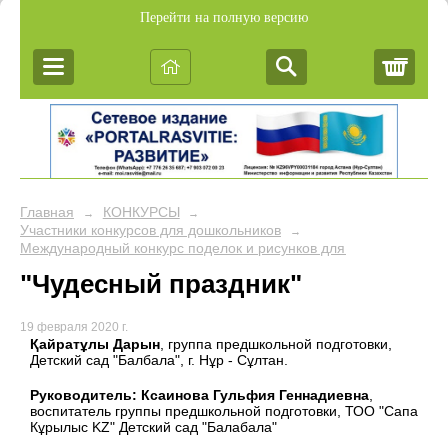
Перейти на полную версию
Корз
Главная
КОНКУРСЫ
→
→
Участники конкурсов для дошкольников
→
Международный конкурс поделок и рисунков для дошкольников 
"Чудесный праздник"
19 февраля 2020 г.
Қайратұлы Дарын
, группа предшкольной подготовки,
Детский сад "Балбала", г. Нұр - Сұлтан.
Руководитель: Ксаинова Гульфия Геннадиевна
,
воспитатель группы предшкольной подготовки, ТОО "Сапа
Кұрылыс KZ" Детский сад "Балабала"