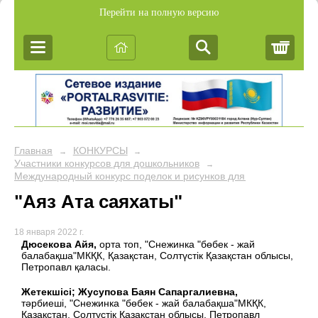
Перейти на полную версию
Корз
Главная
КОНКУРСЫ
→
→
Участники конкурсов для дошкольников
→
Международный конкурс поделок и рисунков для дошкольников 
"Аяз Ата саяхаты"
18 января 2022 г.
Дюсекова Айя,
орта топ, "Снежинка "бөбек - жай
балабақша"МКҚК, Қазақстан, Солтүстік Қазақстан облысы,
Петропавл қаласы.
Жетекшісі; Жусупова Баян Сапаргалиевна,
тәрбиеші, "Снежинка "бөбек - жай балабақша"МКҚК,
Қазақстан, Солтүстік Қазақстан облысы, Петропавл