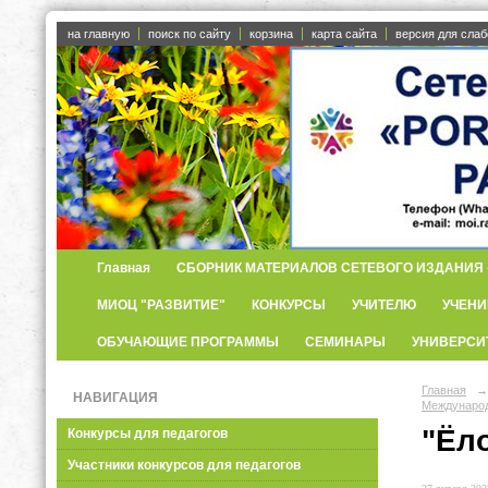
на главную
поиск по сайту
корзина
карта сайта
версия для сла
Главная
СБОРНИК МАТЕРИАЛОВ СЕТЕВОГО ИЗДАНИЯ «
МИОЦ "РАЗВИТИЕ"
КОНКУРСЫ
УЧИТЕЛЮ
УЧЕНИ
ОБУЧАЮЩИЕ ПРОГРАММЫ
СЕМИНАРЫ
УНИВЕРСИ
Главная
→
НАВИГАЦИЯ
Международ
"Ёло
Конкурсы для педагогов
Участники конкурсов для педагогов