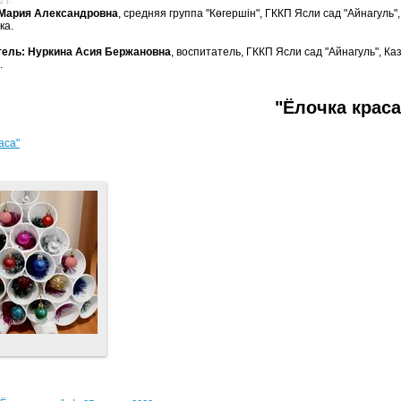
 г.
Мария Александровна
, средняя группа "Көгершін", ГККП Ясли сад "Айнагуль
ка.
тель: Нуркина Асия Бержановна
, воспитатель, ГККП Ясли сад "Айнагуль", К
.
"Ёлочка краса
аса"