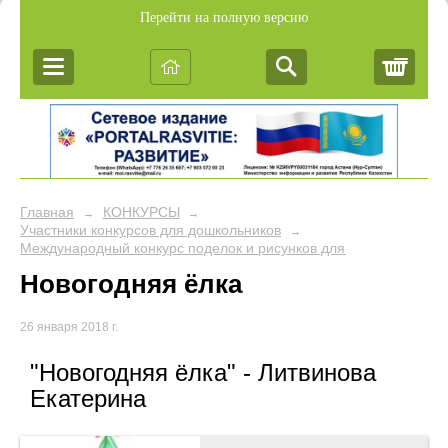
Перейти на полную версию
Корз
Главная
КОНКУРСЫ
→
→
Участники конкурсов для дошкольников
→
Международный конкурс поделок и рисунков для дошкольников 
Новогодняя ёлка
26 января 2018 г.
"Новогодняя ёлка" - Литвинова
Екатерина