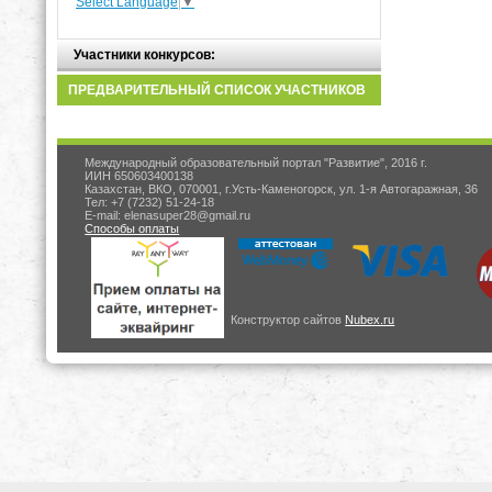
Select Language
▼
Участники конкурсов:
ПРЕДВАРИТЕЛЬНЫЙ СПИСОК УЧАСТНИКОВ
Международный образовательный портал "Развитие", 2016 г.
ИИН 650603400138
Казахстан, ВКО, 070001, г.Усть-Каменогорск, ул. 1-я Автогаражная, 36
Тел: +7 (7232) 51-24-18
E-mail: elenasuper28@gmail.ru
Способы оплаты
Конструктор сайтов
Nubex.ru