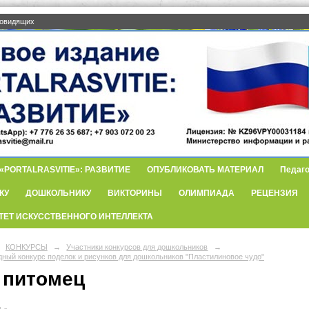
бовидящих
PORTALRASVITIE»: РАЗВИТИЕ
ОПУБЛИКОВАТЬ МАТЕРИАЛ
Педаго
КУ
ДОШКОЛЬНИКУ
ВИКТОРИНЫ
ОЛИМПИАДА
РЕЦЕНЗИЯ
ТЕТ ИСКУССТВЕННОГО ИНТЕЛЛЕКТА
КОНКУРСЫ
→
Участники конкурсов для дошкольников
→
ный конкурс поделок и рисунков для дошкольников "Пластилиновое чудо"
 питомец