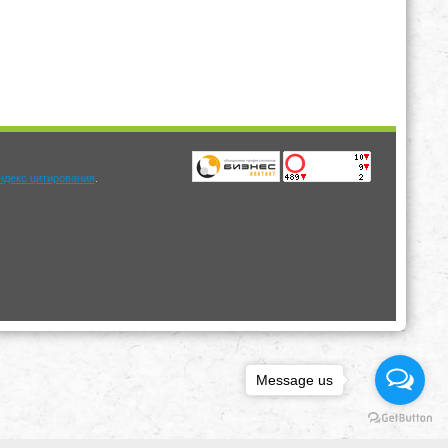
.
Message us