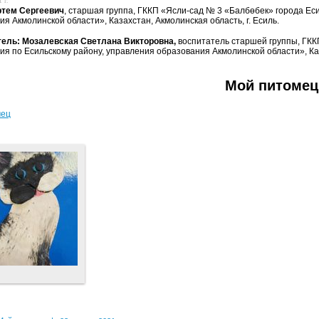
 г.
ртем Сергеевич
, старшая группа, ГККП «Ясли-сад № 3 «Балбөбек» города Ес
я Акмолинской области», Казахстан, Акмолинская область, г. Есиль.
ель: Мозалевская Светлана Викторовна,
воспитатель старшей группы, ГКК
ия по Есильскому району, управления образования Акмолинской области», Каза
Мой питомец
мец