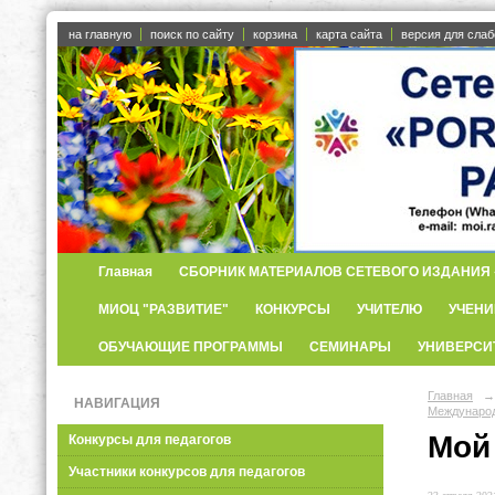
на главную
поиск по сайту
корзина
карта сайта
версия для сла
Главная
СБОРНИК МАТЕРИАЛОВ СЕТЕВОГО ИЗДАНИЯ «
МИОЦ "РАЗВИТИЕ"
КОНКУРСЫ
УЧИТЕЛЮ
УЧЕНИ
ОБУЧАЮЩИЕ ПРОГРАММЫ
СЕМИНАРЫ
УНИВЕРСИ
Главная
→
НАВИГАЦИЯ
Международ
Мой
Конкурсы для педагогов
Участники конкурсов для педагогов