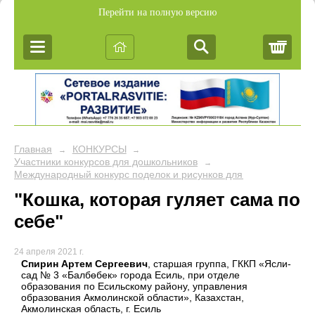
Перейти на полную версию
Корз
Главная
КОНКУРСЫ
→
→
Участники конкурсов для дошкольников
→
Международный конкурс поделок и рисунков для дошкольников 
"Кошка, которая гуляет сама по
себе"
24 апреля 2021 г.
Спирин Артем Сергеевич
, старшая группа, ГККП «Ясли-
сад № 3 «Балбөбек» города Есиль, при отделе
образования по Есильскому району, управления
образования Акмолинской области», Казахстан,
Акмолинская область, г. Есиль