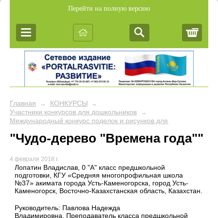
Перейти на полную версию
Корз
Главная
КОНКУРСЫ
→
→
Участники конкурсов для дошкольников
→
Международный конкурс поделок и рисунков для дошкольников 
"Чудо-дерево "Времена года""
4 февраля 2018 г.
Лопатин Владислав, 0 "А" класс предшкольной
подготовки, КГУ «Средняя многопрофильная школа
№37» акимата города Усть-Каменогорска, город Усть-
Каменогорск, Восточно-Казахстанская область, Казахстан.
Руководитель: Павлова Надежда
Владимировна, Преподаватель класса предшкольной