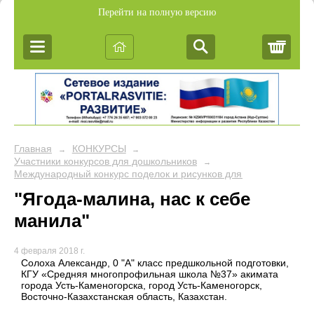
Перейти на полную версию
Корз
Главная
КОНКУРСЫ
→
→
Участники конкурсов для дошкольников
→
Международный конкурс поделок и рисунков для дошкольников 
"Ягода-малина, нас к себе
манила"
4 февраля 2018 г.
Солоха Александр, 0 "А" класс предшкольной подготовки,
КГУ «Средняя многопрофильная школа №37» акимата
города Усть-Каменогорска, город Усть-Каменогорск,
Восточно-Казахстанская область, Казахстан.