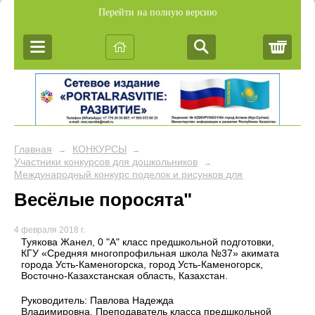
Перейти на полную версию
Корз
Главная
КОНКУРСЫ
→
→
Участники конкурсов для дошкольников
→
Международный конкурс поделок и рисунков для дошкольников 
Весёлые поросята"
4 февраля 2018 г.
Туякова Жанел, 0 "А" класс предшкольной подготовки,
КГУ «Средняя многопрофильная школа №37» акимата
города Усть-Каменогорска, город Усть-Каменогорск,
Восточно-Казахстанская область, Казахстан.
Руководитель: Павлова Надежда
Владимировна, Преподаватель класса предшкольной