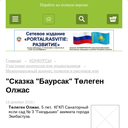
Перейти на полную версию
Корз
Главная
КОНКУРСЫ
→
→
Участники конкурсов для дошкольников
→
Международный конкурс поделок и рисунков для дошкольников 
"Сказка "Баурсак" Төлеген
Олжас
18 декабря 2018 г.
Төлеген Олжас
, 5 лет, КГКП Санаторный
ясли сад № 3 "Гнездышко" акимата города
Экибастуза.