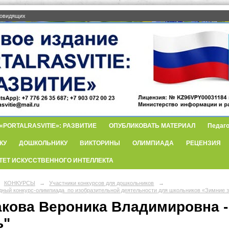
бовидящих
PORTALRASVITIE»: РАЗВИТИЕ
ОПУБЛИКОВАТЬ МАТЕРИАЛ
Педаго
КУ
ДОШКОЛЬНИКУ
ВИКТОРИНЫ
ОЛИМПИАДА
РЕЦЕНЗИЯ
ТЕТ ИСКУССТВЕННОГО ИНТЕЛЛЕКТА
КОНКУРСЫ
→
Участники конкурсов для дошкольников
→
ный конкурс-олимпиада по изобразительной деятельности для школьников «Зимние 
акова Вероника Владимировна -
ь"