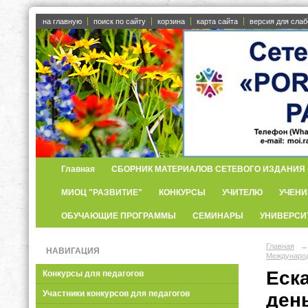
на главную
поиск по сайту
корзина
карта сайта
версия для сла
Главная
СБОРНИК МАТЕРИАЛОВ СЕТЕВОГО ИЗДАНИЯ «
МИОЦ "РАЗВИТИЕ"
КОНКУРСЫ
УЧИТЕЛЮ
УЧЕНИ
ОБУЧАЮЩИЕ ПРОГРАММЫ
СЕМИНАРЫ
УНИВЕРСИ
Главная
→
НАВИГАЦИЯ
Международ
Еск
Конкурсы для педагогов
Участники конкурсов для педагогов
ден