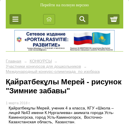
Перейти на полную версию
Корз
Главная
КОНКУРСЫ
→
→
Участники конкурсов для дошкольников
→
Международный конкурс-олимпиада по изобразительной деяте
Қайратбекұлы Мерей - рисунок
"Зимние забавы"
1 марта 2018 г.
Қайратбекұлы Мерей, ученик 4 а класса, КГУ «Школа –
лицей №43 имени К.Нургалиева» акимата города Усть-
Каменогрска, город Усть-Каменогорск, Восточно-
Казахстанская область, Казахстан.