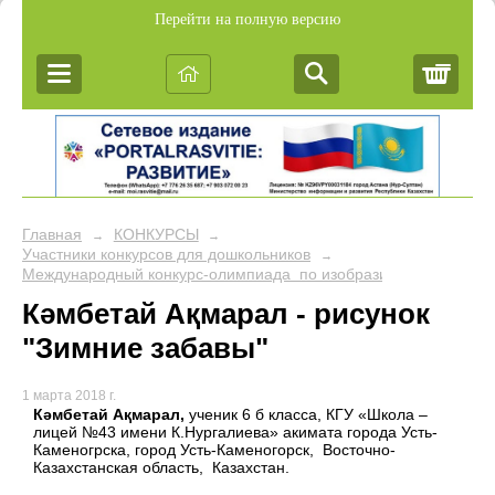
Перейти на полную версию
Корз
Главная
КОНКУРСЫ
→
→
Участники конкурсов для дошкольников
→
Международный конкурс-олимпиада по изобразительной деяте
Кәмбетай Ақмарал - рисунок
"Зимние забавы"
1 марта 2018 г.
Кәмбетай Ақмарал,
ученик 6 б класса, КГУ «Школа –
лицей №43 имени К.Нургалиева» акимата города Усть-
Каменогрска, город Усть-Каменогорск, Восточно-
Казахстанская область, Казахстан.