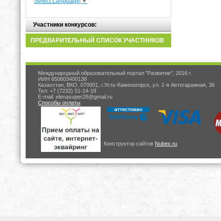
Select Language
▼
Участники конкурсов:
ПРЕДВАРИТЕЛЬНЫЙ СПИСОК УЧАСТНИКОВ
Международный образовательный портал "Развитие", 2016 г.
ИИН 650603400138
Казахстан, ВКО, 070001, г.Усть-Каменогорск, ул. 1-я Автогаражная, 36
Тел: +7 (7232) 51-24-18
E-mail: elenasuper28@gmail.ru
Способы оплаты
Конструктор сайтов
Nubex.ru