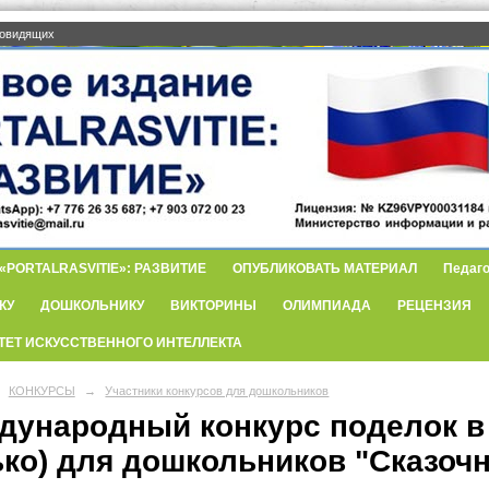
бовидящих
PORTALRASVITIE»: РАЗВИТИЕ
ОПУБЛИКОВАТЬ МАТЕРИАЛ
Педаго
КУ
ДОШКОЛЬНИКУ
ВИКТОРИНЫ
ОЛИМПИАДА
РЕЦЕНЗИЯ
ТЕТ ИСКУССТВЕННОГО ИНТЕЛЛЕКТА
КОНКУРСЫ
→
Участники конкурсов для дошкольников
дународный конкурс поделок в 
ько) для дошкольников "Сказоч