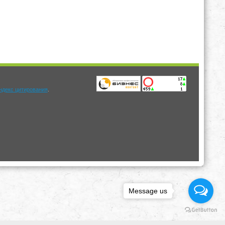
.
Message us