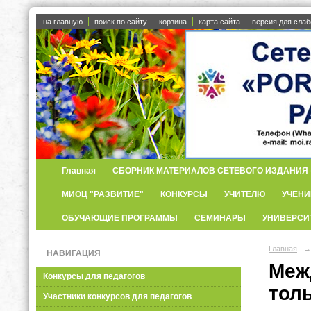
на главную
поиск по сайту
корзина
карта сайта
версия для сла
Главная
СБОРНИК МАТЕРИАЛОВ СЕТЕВОГО ИЗДАНИЯ «
МИОЦ "РАЗВИТИЕ"
КОНКУРСЫ
УЧИТЕЛЮ
УЧЕНИ
ОБУЧАЮЩИЕ ПРОГРАММЫ
СЕМИНАРЫ
УНИВЕРСИ
Главная
→
НАВИГАЦИЯ
Меж
Конкурсы для педагогов
тол
Участники конкурсов для педагогов