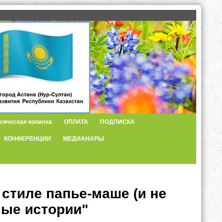
гическая копилка
ОПЛАТА
ПОДПИСКА
КОНФЕРЕНЦИИ
МЕДИАНАРЫ
стиле папье-маше (и не
ные истории"