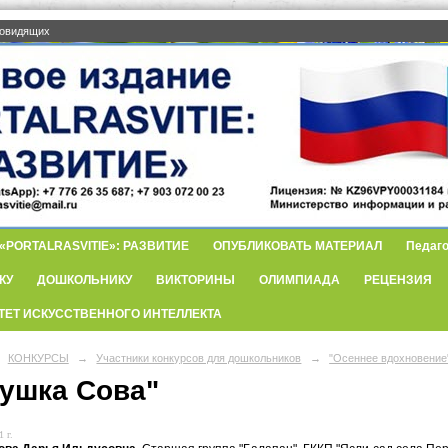
бовидящих
PORTALRASVITIE»: РАЗВИТИЕ
ОПУБЛИКОВАТЬ МАТЕРИАЛ
Педаго
КУ
ДОШКОЛЬНИКУ
ВИКТОРИНЫ
ОЛИМПИАДА
РЕЦЕНЗИЯ
ТЕТ ИСКУССТВЕННОГО ИНТЕЛЛЕКТА
КОНКУРСЫ
→
Участники конкурсов для дошкольников
→
"Осеннее вдохновение
тушка Сова"
 г.