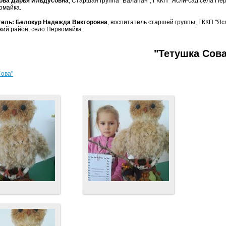
ова Дарья Ильдусовна
, Старшая группа "Балапан", ГККП "Ясли-сад села Пер
омайка.
тель: Белокур Надежда Викторовна
, воспитатель старшей группы, ГККП "Яс
кий район, село Первомайка.
"Тетушка Сова
Сова"