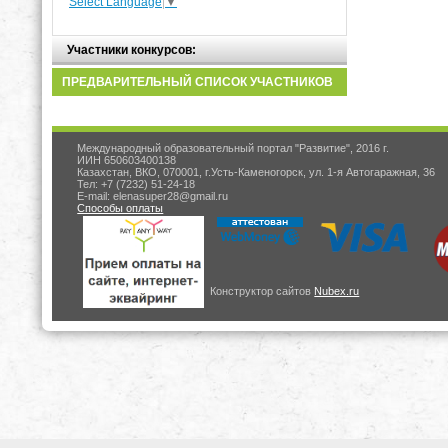
Select Language
▼
Участники конкурсов:
ПРЕДВАРИТЕЛЬНЫЙ СПИСОК УЧАСТНИКОВ
Международный образовательный портал "Развитие", 2016 г.
ИИН 650603400138
Казахстан, ВКО, 070001, г.Усть-Каменогорск, ул. 1-я Автогаражная, 36
Тел: +7 (7232) 51-24-18
E-mail: elenasuper28@gmail.ru
Способы оплаты
Конструктор сайтов
Nubex.ru