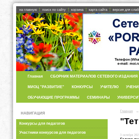
на главную
поиск по сайту
корзина
карта сайта
версия для сла
Главная
СБОРНИК МАТЕРИАЛОВ СЕТЕВОГО ИЗДАНИЯ «
МИОЦ "РАЗВИТИЕ"
КОНКУРСЫ
УЧИТЕЛЮ
УЧЕНИ
ОБУЧАЮЩИЕ ПРОГРАММЫ
СЕМИНАРЫ
УНИВЕРСИ
Главная
→
НАВИГАЦИЯ
"Те
Конкурсы для педагогов
Участники конкурсов для педагогов
3 октября 2021