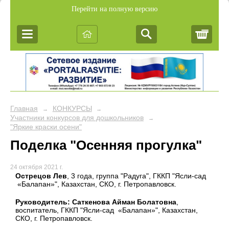
Перейти на полную версию
Корз
Главная
КОНКУРСЫ
→
→
Участники конкурсов для дошкольников
→
"Яркие краски осени"
Поделка "Осенняя прогулка"
24 октября 2021 г.
Острецов Лев
, 3 года, группа "Радуга", ГККП "Ясли-сад
«Балапан»", Казахстан, СКО, г. Петропавловск.
Руководитель: Саткенова Айман Болатовна
,
воспитатель, ГККП "Ясли-сад «Балапан»", Казахстан,
СКО, г. Петропавловск.