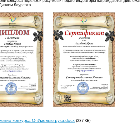
ели конкурса поделок и рисунков и педагоги/кураторы награждаются Дипломам
Диплом Лауреата.
ение конкурса ОчУмелые руки.docx
(237 КБ)