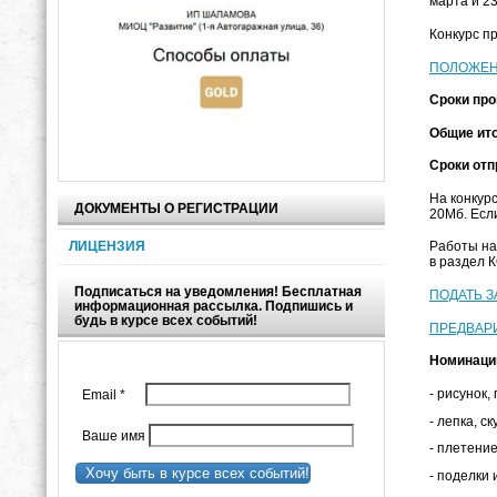
марта и 2
Конкурс п
ПОЛОЖЕН
Сроки про
Общие ито
Сроки отп
На конкур
ДОКУМЕНТЫ О РЕГИСТРАЦИИ
20Мб. Есл
ЛИЦЕНЗИЯ
Работы на
в раздел 
Подписаться на уведомления! Бесплатная
ПОДАТЬ З
информационная рассылка. Подпишись и
будь в курсе всех событий!
ПРЕДВАР
Номинаци
- рисунок
Email
*
- лепка, с
Ваше имя
- плетение
Хочу быть в курсе всех событий!
- поделки 