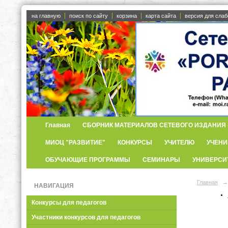
на главную
поиск по сайту
корзина
карта сайта
версия для сла
Главная
СБОРНИК МАТЕРИАЛОВ СЕТЕВОГО ИЗДАНИЯ «
МИОЦ "РАЗВИТИЕ"
КОНКУРСЫ
УЧИТЕЛЮ
УЧЕНИ
ОБУЧАЮЩИЕ ПРОГРАММЫ
СЕМИНАРЫ
УНИВЕРСИ
Главная
→
НАВИГАЦИЯ
Конкурсы для педагогов
Участники конкурсов для педагогов