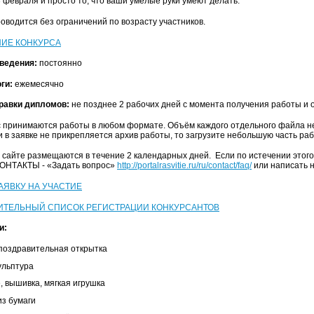
3 февраля и просто то, что ваши умелые руки умеют делать.
роводится без ограничений по возрасту участников.
ИЕ КОНКУРСА
ведения:
постоянно
ги:
ежемесячно
равки дипломов:
не позднее 2 рабочих дней с момента получения работы и о
с принимаются работы в любом формате. Объём каждого отдельного файла н
и в заявке не прикрепляется архив работы, то загрузите небольшую часть р
 сайте размещаются в течение 2 календарных дней. Если по истечении этого
КОНТАКТЫ - «Задать вопрос»
http://portalrasvitie.ru/ru/contact/faq/
или написать 
АЯВКУ НА УЧАСТИЕ
ИТЕЛЬНЫЙ СПИСОК РЕГИСТРАЦИИ КОНКУРСАНТОВ
и:
, поздравительная открытка
кульптура
, вышивка, мягкая игрушка
из бумаги