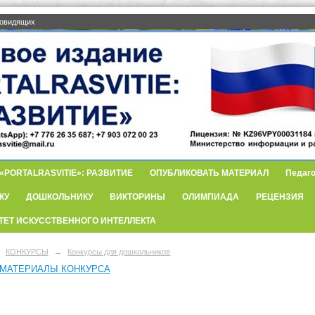
бовидящих
PORTALRASVITIE»: РАЗВИТИЕ
ОПУБЛИКОВАТЬ МАТЕРИАЛ
Педаго
КУ
ДОШКОЛЬНИКУ
ВИКТОРИНЫ
ОЛИМПИАДА
РЕЦЕНЗИЯ
ТЕТ ИСКУССТВЕННОГО ИНТЕЛЛЕКТА
КОНКУРСЫ
→
Конкурсы для дошкольников
МАТЕРИАЛЫ КОНКУРСА