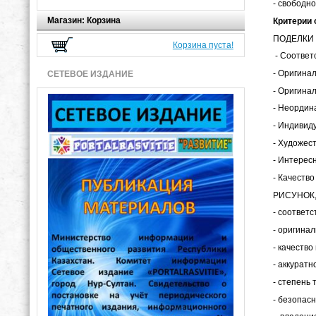
- свободн
Магазин: Корзина
Критерии 
ПОДЕЛКИ 
Корзина пуста!
- Соответ
- Оригина
СЕТЕВОЕ ИЗДАНИЕ
- Оригинал
- Неордин
- Индивиду
- Художес
- Интерес
- Качество
РИСУНОК,
- соответ
- оригина
- качеств
- аккурат
- степень 
- безопас