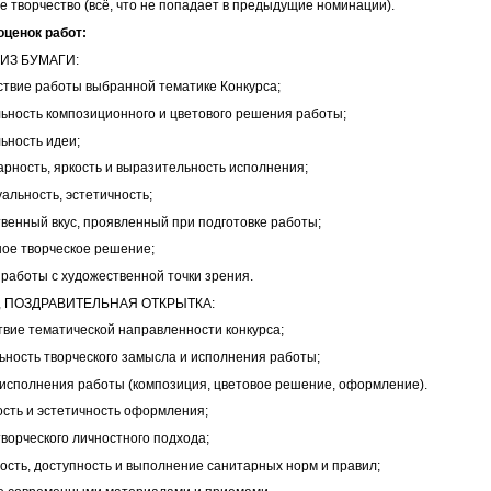
ое творчество (всё, что не попадает в предыдущие номинации).
оценок работ:
ИЗ БУМАГИ:
ствие работы выбранной тематике Конкурса;
льность композиционного и цветового решения работы;
ьность идеи;
арность, яркость и выразительность исполнения;
альность, эстетичность;
твенный вкус, проявленный при подготовке работы;
ное творческое решение;
 работы с художественной точки зрения.
 ПОЗДРАВИТЕЛЬНАЯ ОТКРЫТКА:
ствие тематической направленности конкурса;
льность творческого замысла и исполнения работы;
о исполнения работы (композиция, цветовое решение, оформление).
ность и эстетичность оформления;
творческого личностного подхода;
ность, доступность и выполнение санитарных норм и правил;