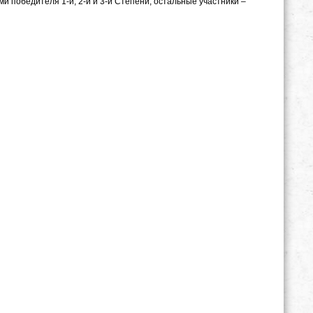
и победителя 1-й, 2-й и 3-й Степени, остальные участники –