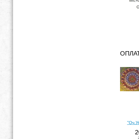
ОПЛА
"Оч.У
2