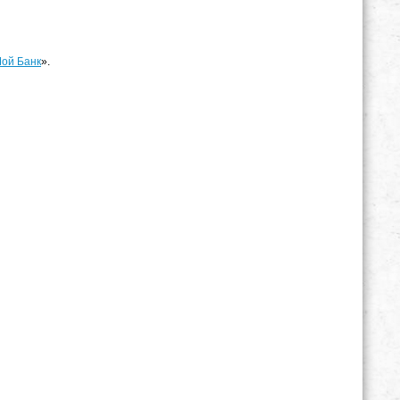
ой Банк
».