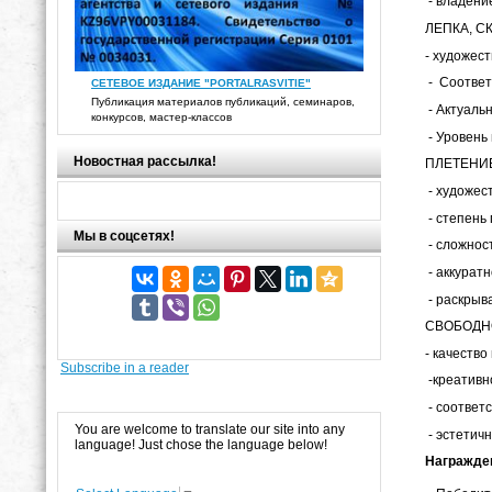
- владени
ЛЕПКА, С
- художест
- Соответ
СЕТЕВОЕ ИЗДАНИЕ "PORTALRASVITIE"
Публикация материалов публикаций, семинаров,
- Актуаль
конкурсов, мастер-классов
- Уровень
Новостная рассылка!
ПЛЕТЕНИЕ
- художес
- степень
Мы в соцсетях!
- сложнос
- аккуратн
- раскрыв
СВОБОДН
- качество
Subscribe in a reader
-кре
- соответс
You are welcome to translate our site into any
- эстетич
language! Just chose the language below!
Награжден