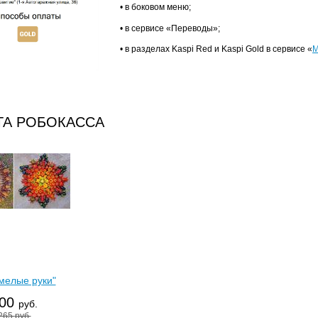
• в боковом меню;
• в сервисе «Переводы»;
• в разделах Kaspi Red и Kaspi Gold в сервисе «
М
ТА РОБОКАССА
мелые руки"
00
руб.
265
руб.