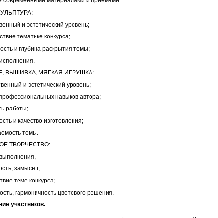
е современными материалами и приемами.
КУЛЬПТУРА:
венный и эстетический уровень;
ствие тематике конкурса;
ность и глубина раскрытия темы;
 исполнения.
, ВЫШИВКА, МЯГКАЯ ИГРУШКА:
твенный и эстетический уровень;
 профессиональных навыков автора;
ть работы;
ость и качество изготовления;
аемость темы.
ОЕ ТВОРЧЕСТВО:
 выполнения,
ативность, замысел;
твие теме конкурса;
ность, гармоничность цветового решения.
ие участников.