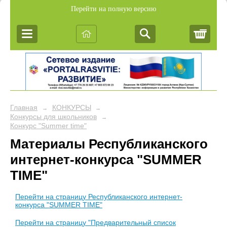
Перейти на полную версию
Корз
Главная
КОНКУРСЫ
→
→
Конкурсы для школьников
→
Конкурс "Summer time"
Материалы Республиканского
интернет-конкурса "SUMMER
TIME"
Перейти на страницу Республиканского интернет-
конкурса "SUMMER TIME"
Перейти на страницу "Предварительный список