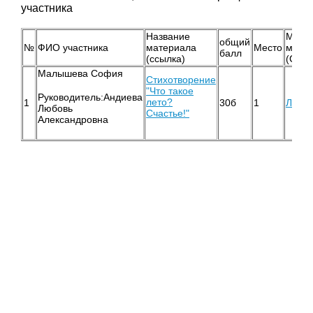
участника
Название
Мето
общий
№
ФИО участника
материала
Место
мате
балл
(ссылка)
(Ссыл
Малышева София
Стихотворение
"Что такое
Руководитель:Андиева
лето?
1
30б
1
Литер
Любовь
Счастье!"
Александровна