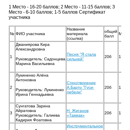
1 Место - 16-20 баллов; 2 Место - 11-15 баллов; 3
Место - 6-10 баллов; 1-5 баллов Сертификат
участника
Название
общий
№
ФИО участника
материала
Мест
балл
(ссылка)
Джаниярова Кира
Александровна
Песня "Я стала
1
20б
1
сильней"
Руководитель: Садонцева
Марина Васильевна
Лукиненко Алёна
Антоновна
Стихотворение
2
А.Барто "Гуси-
20б
1
Руководитель: Лукиненко
лебеди"
Ирина Геннадьевна
Сунгатова Зарина
Айратовна
Н. Жиганов
3
20б
1
Руководитель: Галиева
«Такмак»
Кадирия Фоатовна
Инструментальное