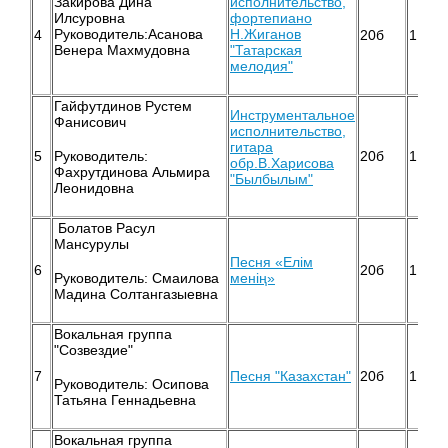
Закирова Дина
исполнительство,
Илсуровна
фортепиано
Руководитель:Асанова
Н.Жиганов
4
20б
1
Венера Махмудовна
"Татарская
мелодия"
Гайфутдинов Рустем
Инструментальное
Фанисович
исполнительство,
гитара
5
20б
1
Руководитель:
обр.В.Харисова
Фахрутдинова Альмира
"Былбылым"
Леонидовна
Болатов Расул
Мансурулы
Песня «Елім
6
20б
1
менің»
Руководитель: Смаилова
Мадина Солтангазыевна
Вокальная группа
"Созвездие"
7
Песня "Казахстан"
20б
1
Руководитель: Осипова
Татьяна Геннадьевна
Вокальная группа