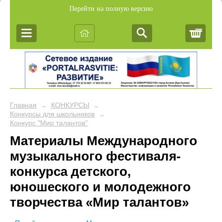
Перейти на полную версию
Корз
Главная
КОНКУРСЫ
→
→
Конкурсы для школьников
→
Конкурс "Мир талантов"
Материалы Международного
музыкального фестиваля-
конкурса детского,
юношеского и молодежного
творчества «Мир талантов»