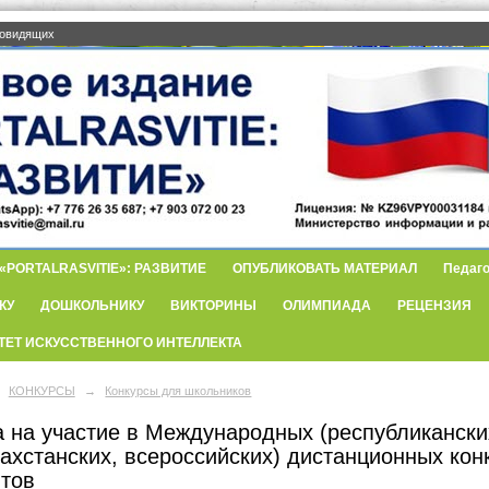
бовидящих
PORTALRASVITIE»: РАЗВИТИЕ
ОПУБЛИКОВАТЬ МАТЕРИАЛ
Педаго
КУ
ДОШКОЛЬНИКУ
ВИКТОРИНЫ
ОЛИМПИАДА
РЕЦЕНЗИЯ
ТЕТ ИСКУССТВЕННОГО ИНТЕЛЛЕКТА
КОНКУРСЫ
→
Конкурсы для школьников
 на участие в Международных (республиканских
захстанских, всероссийских) дистанционных кон
нтов