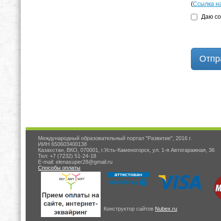
(
Ссылка н
Даю со
Отпр
Международный образовательный портал "Развитие", 2016 г.
ИИН 650603400138
Казахстан, ВКО, 070001, г.Усть-Каменогорск, ул. 1-я Автогаражная, 36
Тел: +7 (7232) 51-24-18
E-mail: elenasuper28@gmail.ru
Способы оплаты
Конструктор сайтов
Nubex.ru