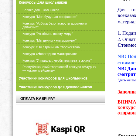
Конкурсы для школьников
Для т
Заявка для школьников
всеказа
Конкурс "Моя будущая профессия"
материал
Конкурс "Азбука безопасности дорожного
движения"
1. Подат
Конкурс "Улыбнись всему миру"
2. Оплат
Конкурс "Мы ценим - мы дорожим"
Стоимос
Конкурс «По страницам творчества»
Конкурс «Новогодняя мастерская»
NB! Пож
Конкурс "Я пришел, чтобы воспевать жизнь"
стоимос
Республиканский творческий конкурс «Наурыз
NB! Дип
— көктем мейрамы»
смотрит
Участники конкурсов для школьников
Здесь же вы
Участники конкурсов для дошкольников
Заполни
ОПЛАТА KASPI PAY
ВНИМАН
конкурс
отправи
Форма 