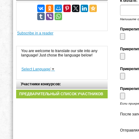
К оплате:
Напишите с
Прикрепит
Subscribe in a reader
Прикрепит
You are welcome to translate our site into any
language! Just chose the language below!
Прикрепит
Select Language
▼
Участники конкурсов:
Прикрепит
ПРЕДВАРИТЕЛЬНЫЙ СПИСОК УЧАСТНИКОВ
Если прикре
После зап
Отправляя