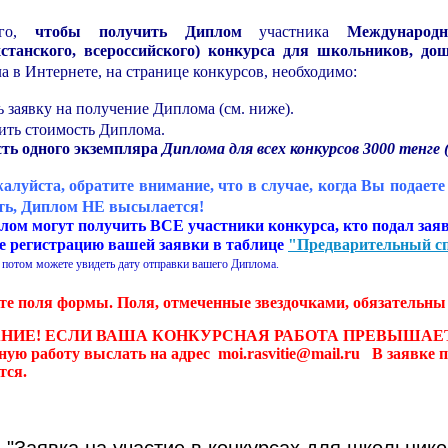
ого,
чтобы получить Диплом
участника
Международн
хстанского, всероссийского) конкурса для школьников, до
а в Интернете, на странице конкурсов, необходимо:
ь заявку на получение Диплома (см. ниже).
ить стоимость Диплома.
ть одного экземпляра
Диплома для всех конкурсов 3000 тенге (
алуйста, обратите внимание, что в случае, когда Вы подаете
ть, Диплом НЕ высылается!
лом могут получить ВСЕ участники конкурса, кто подал заяв
е регистрацию вашей заявки в таблице
"Предварительный сп
 потом можете увидеть дату отправки вашего Диплома.
те поля формы. Поля, отмеченные звездочками, обязательны 
ИЕ! ЕСЛИ ВАША КОНКУРСНАЯ РАБОТА ПРЕВЫШАЕТ 5 Мб, 
ную работу выслать на адрес moi.rasvitie@mail.ru В заявке 
тся.
"Заявка на участие в конкурсах для школьнико