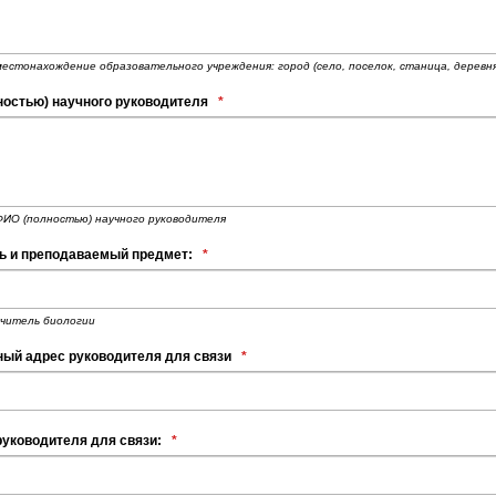
стонахождение образовательного учреждения: город (село, поселок, станица, деревня)
ностью) научного руководителя
*
ИО (полностью) научного руководителя
ь и преподаваемый предмет:
*
учитель биологии
ный адрес руководителя для связи
*
уководителя для связи:
*