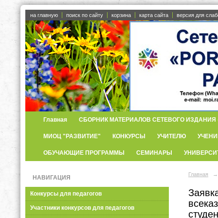
на главную
поиск по сайту
корзина
карта сайта
версия для сла
Главная
СБОРНИК МАТЕРИАЛОВ СЕТЕВОГО ИЗДАНИЯ «
МИОЦ "РАЗВИТИЕ"
КОНКУРСЫ
УЧИТЕЛЮ
УЧЕНИ
ОБУЧАЮЩИЕ ПРОГРАММЫ
СЕМИНАРЫ
УНИВЕРСИ
Главная
→
НАВИГАЦИЯ
Заявка
Конкурсы для педагогов
всека
Участники конкурсов для педагогов
студе