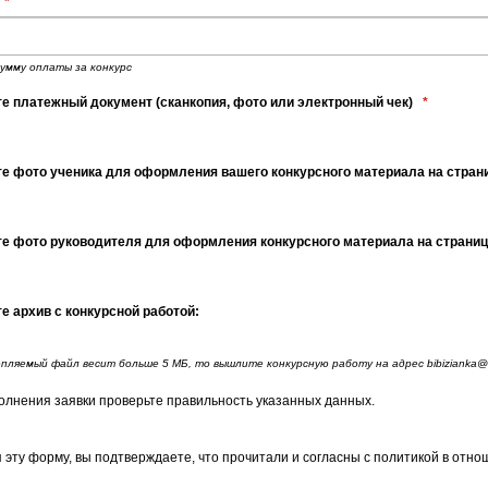
*
умму оплаты за конкурс
е платежный документ (сканкопия, фото или электронный чек)
*
е фото ученика для оформления вашего конкурсного материала на стра
е фото руководителя для оформления конкурсного материала на страни
е архив с конкурсной работой:
пляемый файл весит больше 5 МБ, то вышлите конкурсную работу на адрес bibizianka@
олнения заявки проверьте правильность указанных данных.
 эту форму, вы подтверждаете, что прочитали и согласны с политикой в отн