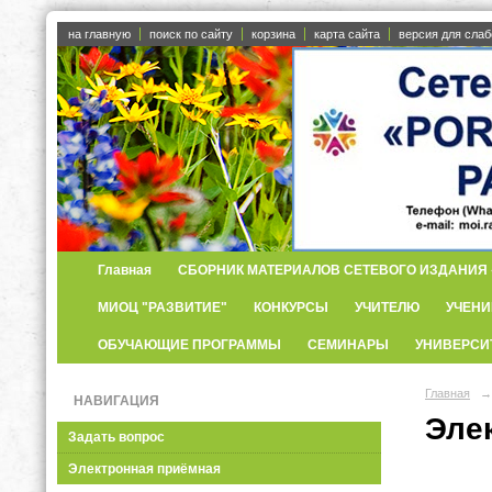
на главную
поиск по сайту
корзина
карта сайта
версия для сла
Главная
СБОРНИК МАТЕРИАЛОВ СЕТЕВОГО ИЗДАНИЯ «
МИОЦ "РАЗВИТИЕ"
КОНКУРСЫ
УЧИТЕЛЮ
УЧЕНИ
ОБУЧАЮЩИЕ ПРОГРАММЫ
СЕМИНАРЫ
УНИВЕРСИ
Главная
→
НАВИГАЦИЯ
Эле
Задать вопрос
Электронная приёмная