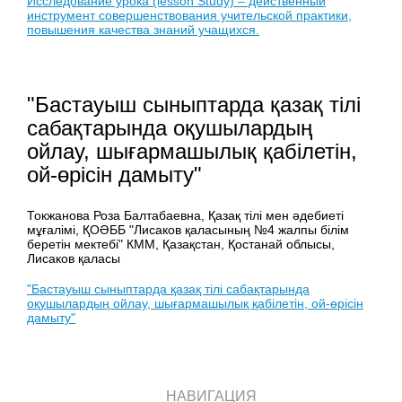
Исследование урока (lesson Study) – действенный
инструмент совершенствования учительской практики,
повышения качества знаний учащихся.
"Бастауыш сыныптарда қазақ тілі
сабақтарында оқушылардың
ойлау, шығармашылық қабілетін,
ой-өрісін дамыту"
Токжанова Роза Балтабаевна, Қазақ тілі мен әдебиеті
мұғалімі, ҚОӘББ "Лисаков қаласының №4 жалпы білім
беретін мектебі" КММ, Қазақстан, Қостанай облысы,
Лисаков қаласы
"Бастауыш сыныптарда қазақ тілі сабақтарында
оқушылардың ойлау, шығармашылық қабілетін, ой-өрісін
дамыту"
НАВИГАЦИЯ