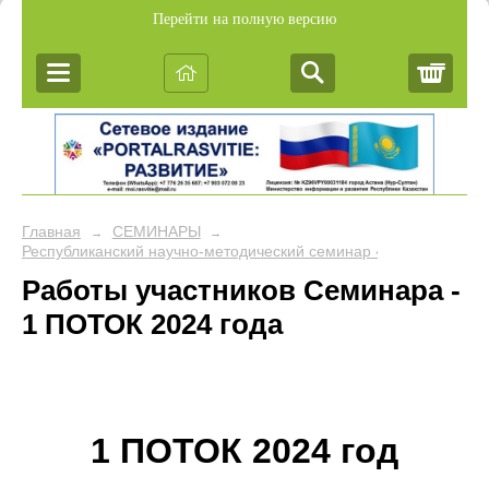
Перейти на полную версию
Корз
Главная
СЕМИНАРЫ
→
→
Республиканский научно-методический семинар «Обобщение пе
Работы участников Семинара -
1 ПОТОК 2024 года
1 ПОТОК 2024 год