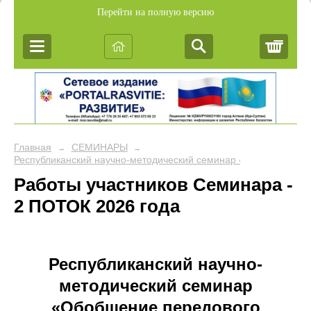
Перейти на полную версию
Корз
Главная
СЕМИНАРЫ
→
→
Республиканский научно-методический семинар «Обобщение пе
Работы участников Семинара -
2 ПОТОК 2026 года
Республиканский научно-
методический семинар
«Обобщение передового