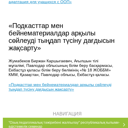
адаптация для учащихся с ООП»
«Подкасттар мен
бейнематериалдар арқылы
сөйлеуді тыңдап түсіну дағдысын
жақсарту»
Жумабеков Биржан Каршыгаевич, Ағылшын тілі
мұғалімі, Павлодар облысының білім беру басқармасы,
Екібастұз қаласы білім беру бөлімінің «№ 18 ЖОББМ»
КММ, Қазақстан, Павлодар облысы, Екібастұз қаласы.
«Подкасттар мен бейнематериалдар арқылы сөйлеуді
тыңдап түсіну дағдысын жақсарту»
НАВИГАЦИЯ
"Озық педагогикалық тәжірибені жалпылау" республикалық ғылыми-
әдістемелік семинар