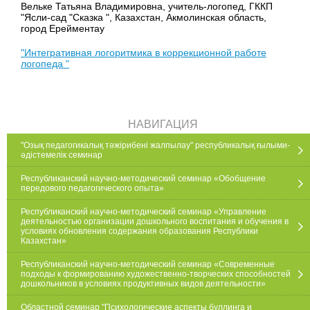
Вельке Татьяна Владимировна, учитель-логопед, ГККП
"Ясли-сад "Сказка ", Казахстан, Акмолинская область,
город Ерейментау
"Интегративная логоритмика в коррекционной работе
логопеда "
НАВИГАЦИЯ
"Озық педагогикалық тәжірибені жалпылау" республикалық ғылыми-
әдістемелік семинар
Республиканский научно-методический семинар «Обобщение
передового педагогического опыта»
Республиканский научно-методический семинар «Управление
деятельностью организации дошкольного воспитания и обучения в
условиях обновления содержания образования Республики
Казахстан»
Республиканский научно-методический семинар «Современные
подходы к формированию художественно-творческих способностей
дошкольников в условиях продуктивных видов деятельности»
Областной семинар "Психологические аспекты буллинга и