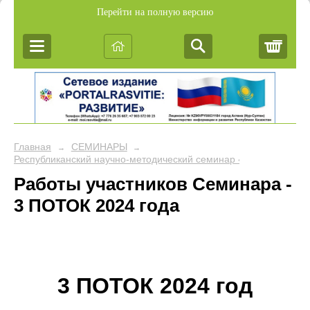
Перейти на полную версию
Корз
Главная
СЕМИНАРЫ
→
→
Республиканский научно-методический семинар «Обобщение пе
Работы участников Семинара -
3 ПОТОК 2024 года
3 ПОТОК 2024 год