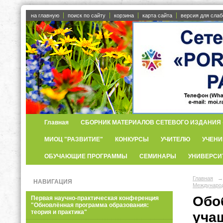
на главную
поиск по сайту
корзина
карта сайта
версия для сла
Главная
СБОРНИК МАТЕРИАЛОВ СЕТЕВОГО ИЗДАНИЯ «
МИОЦ "РАЗВИТИЕ"
КОНКУРСЫ
УЧИТЕЛЮ
УЧЕНИ
ОБУЧАЮЩИЕ ПРОГРАММЫ
СЕМИНАРЫ
УНИВЕРСИ
Главная
→
НАВИГАЦИЯ
Международ
Обо
Первая научно-практическая конференция
"Обновлённая программа образования:
теория и практика"
уча