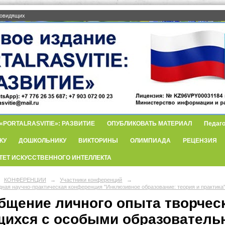
бовидящих
PORTALRASVITIE»: РАЗВИТИЕ
ОПУБЛИКОВАТЬ МАТЕРИАЛ
Педаго
КУ
ДОШКОЛЬНИКУ
ВИКТОРИНЫ
ОЛИМПИАДА
РЕЦЕНЗИЯ
ТЕТ ИСКУССТВЕННОГО ИНТЕЛЛЕКТА
КОНФЕРЕНЦИИ
→
Участники конференций
→
ная научно-практическая конференция "Инклюзивное образование: теория и практика
бщение личного опыта творчес
щихся с особыми образователь