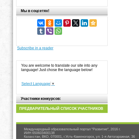
Мы в соцсетях!
Subscribe in a reader
You are welcome to translate our site into any
language! Just chose the language below!
Select Language
▼
Участники конкурсов:
ПРЕДВАРИТЕЛЬНЫЙ СПИСОК УЧАСТНИКОВ
Международный образовательный портал "Развитие", 2016 г.
ИИН 650603400138
Казахстан, ВКО, 070001, г.Усть-Каменогорск, ул. 1-я Автогаражная, 36