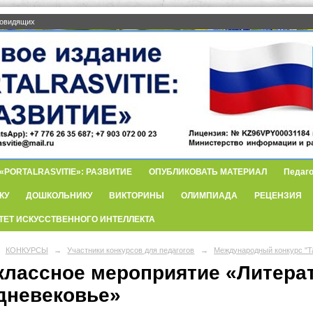
бовидящих
PORTALRASVITIE»: РАЗВИТИЕ
ОПУБЛИКОВАТЬ МАТЕРИАЛ
Педаго
КУ
ДОШКОЛЬНИКУ
ВИКТОРИНЫ
ОЛИМПИАДА
РЕЦЕНЗИЯ
ТЕТ ИСКУССТВЕННОГО ИНТЕЛЛЕКТА
КОНКУРСЫ
→
Участники конкурсов для педагогов
→
Международный конкурс "Та
классное мероприятие «Литерат
дневековье»