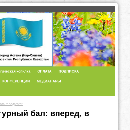
гическая копилка
ОПЛАТА
ПОДПИСКА
КОНФЕРЕНЦИИ
МЕДИАНАРЫ
лант педагога"
урный бал: вперед, в