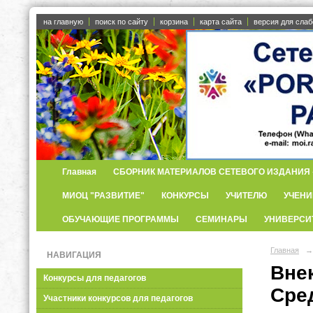
на главную
поиск по сайту
корзина
карта сайта
версия для сла
Главная
СБОРНИК МАТЕРИАЛОВ СЕТЕВОГО ИЗДАНИЯ «
МИОЦ "РАЗВИТИЕ"
КОНКУРСЫ
УЧИТЕЛЮ
УЧЕНИ
ОБУЧАЮЩИЕ ПРОГРАММЫ
СЕМИНАРЫ
УНИВЕРСИ
Главная
→
НАВИГАЦИЯ
Вне
Конкурсы для педагогов
Сре
Участники конкурсов для педагогов