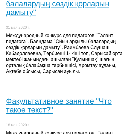
балалардың сөздік қорларын
дамыту"
31 мая 2020 г.
Международный конкурс для педагогов "Талант
педагога". Баяндама "Ойын арқылы балалардың
сөздік қорларын дамыту". Раимбаева Слушаш
Кибадоллаевна, Тәрбиеші 1- кіші топ, Сарысай орта
мектебі жанындағы ашылған "Құлыншақ" шағын
орталық балабақша тәрбиешісі, Хромтау ауданы,
Ақтөбе облысы, Сарысай ауылы.
Факультативное занятие "Что
такое текст?"
18 мая 2020 г.
Международный конкурс для педагогов "Талант