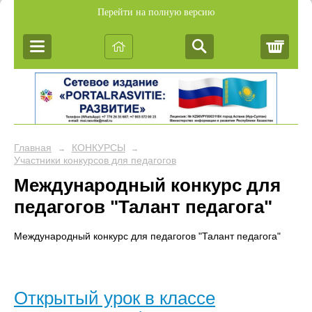
Перейти на полную версию
Корз
Главная
КОНКУРСЫ
→
→
Участники конкурсов для педагогов
Международный конкурс для
педагогов "Талант педагога"
Международный конкурс для педагогов "Талант педагога"
Открытый урок в классе