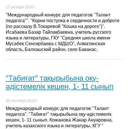
17 октября 2019 г.
"Международный конкурс для педагогов "Талант
педагога"". "Корни поступка в сердечности и доброте
(по рассказу В.Токаревой "Кошка на дороге")".
Исабаева Базар Тайлақбаевна, учитель русского
языка и литературы, ГКУ "Средняя школа имени
Мусабек Сенгирбаева с МДШО", Алматинская
область, Балхашский район, село Баканас.
"Табиғат" тақырыбына оқу-
әдістемелік кешен, 1- 11 сынып
30 сентября 2019 г.
Международный конкурс для педагогов "Талант
педагога". "Табиғат" тақырыбына оқу-әдістемелік
кешен, 1- 11 сынып. Кожанова Жанар Ануаровна,
учитель казахского языка и литературы, КГУ "