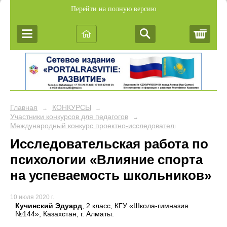
Перейти на полную версию
Корз
Главная
КОНКУРСЫ
→
→
Участники конкурсов для педагогов
→
Международный конкурс проектно-исследовательских работ уч
Исследовательская работа по
психологии «Влияние спорта
на успеваемость школьников»
10 июля 2020 г.
Кучинский Эдуард
, 2 класс, КГУ «Школа-гимназия
№144», Казахстан, г. Алматы.