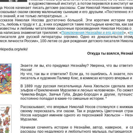
в художественный институт, а потом перевелся в институт 
да Носов начинает писать детские рассказы. Сам Николай Николаевич гово
ссказывал сказки своему маленькому сынишке и его друзьям. «Постепенно я 
го знаний, и не только литературных…»
ссказов Николая Носова достаточно большой. Эти короткие ис­тории при
ть, любовь к труду и т. д.; в них осуждаются такие постыдные качества, как за
известны и любимы читателями сказочные произведения Николая Носова о
а написана знаменитая трилогия: «
Приключения Незнайки и его друзей
», «
Н
писателя для русской литературы огромно. Одно из доказательств это
ся личности России», 100-летие со дня рождения детского писателя Николая
wikipedia.org/wiki/
Откуда ты взялся, Незна
Знаете л
и вы, кто придумал Незнайку? Уверена, что вы ответит
Носов!
Ну что, так вы и ответили? Если да, то ошиблись. А знаете, п
писатель и художник Палмер Кокс, в комиксах которого впервые и 
В 1889 году русская писательница Анна Хвольсон сделала вол
эльфов «Приключения Мурзилки и лесных человечков». По сюжет
Чумилка-Ведун, Заячья Губа, Дедко-Бородач и другие, путешес
постоянно попадал в какие-то смешные истории. *
Рассказывают, что впервые Николай Носов столкнулся с книжкам
своему пересказать эти сказки. Так и родились Цветочная стра
Носов наградил именем одного из персонажей Хвольсон – Незна
Мурзилки.
Начиная сочинять истории о Незнайке, автор, наверное, и с
рассказы про недалекого и любопытного малыша, пытающегося 