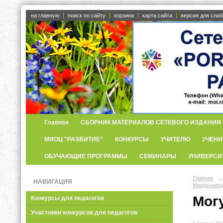
на главную
поиск по сайту
корзина
карта сайта
версия для сла
Главная
СБОРНИК МАТЕРИАЛОВ СЕТЕВОГО ИЗДАНИЯ «
МИОЦ "РАЗВИТИЕ"
КОНКУРСЫ
УЧИТЕЛЮ
УЧЕНИ
ОБУЧАЮЩИЕ ПРОГРАММЫ
СЕМИНАРЫ
УНИВЕРСИ
Главная
→
НАВИГАЦИЯ
Международ
Мог
Конкурсы для педагогов
Участники конкурсов для педагогов