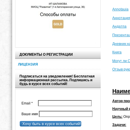
Annotauia
Аннотаци
Андатпа
Презента
Дневник н
Книга
ДОКУМЕНТЫ О РЕГИСТРАЦИИ
Могут ли 
ЛИЦЕНЗИЯ
Отзыв рук
Подписаться на уведомления! Бесплатная
информационная рассылка. Подпишись и
будь в курсе всех событий!
Наиме
Автор про
Email
*
Научный 
Ваше имя
Цель:
Опре
Хочу быть в курсе всех событий!
Задачи: