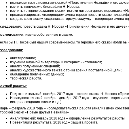
познакомиться с повестью-сказкой «Приключения Незнайки и его друзе
изучить творческую биографию Н. Носова;
изучить историю создания сказки, истоки литературного персонажа «Н
проанализировать «говорящие» имена героев повести-сказки, классифи
создать свою сказку, сохранив авторскую задумку – говорящие имена ге
сследования:
повесть сказка Н. Носова «Приключения Незнайки и его друзей»
исследования:
имена собственные в сказке.
если бы Н. Носов был нашим современником, то героями его сказки могли бы 
сследования:
анкетирование;
изучение научной литературы и интернет - источников;
анализ полученных сведений;
анализ художественного текста с точки зрения поставленной цели;
обобщение полученных данных;
творческая работа.
ектной работы:
Подготовительный: октябрь 2017 года – чтение сказки Н. Носова «При
Исследовательский: ноябрь - декабрь 2017 года – изучение теоретичес
истории создания сказки и т.д.)
варь – февраль 2018 года – исследовательская работа (анализ имен собстве
торской сказки «Новые друзья Незнайки»
Аналитический: январь 2018 года – оформление результатов работы
Презентация результата: 2018 год – защита проекта