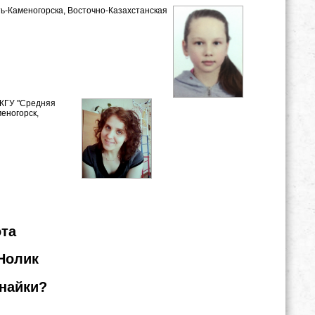
сть-Каменогорска, Восточно-Казахстанская
КГУ "Средняя
меногорск,
ота
Нолик
знайки?