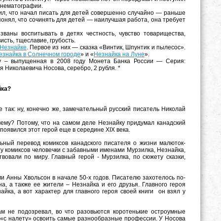
кинематографии.
рил, что начал писать для детей совершенно случайно — раньше
понял, что сочинять для детей — наилучшая работа, она требует
званы воспитывать в детях честность, чувство товарищества,
висть, тщеславие, грубость.
Незнайке
. Первое из них — сказка «Винтик, Шпунтик и пылесос».
езнайка в Солнечном городе
» и «
Незнайка на Луне
».
му – выпущенная в 2008 году Монета Банка России — Серия:
 Николаевича Носова, серебро, 2 рубля. *
йка?
е так: ну, конечно же, замечательный русский писатель Николай
очему? Потому, что на самом деле Незнайку придумал канадский
появился этот герой еще в середине XIX века.
ьный перевод комиксов канадского писателя о жизни малюток-
у комиксов человечки с забавными именами Мурзилка, Незнайка,
твовали по миру. Главный герой - Мурзилка, по сюжету сказки,
и Анны Хвольсон в начале 50-х годов. Писателю захотелось по-
на, а также ее жители – Незнайка и его друзья. Главного героя
йка, а вот характер для главного героя своей книги он взял у
ам не подозревал, во что разовьются коротенькие остроумные
«с налету» освоить самые разнообразные профессии. У Носова