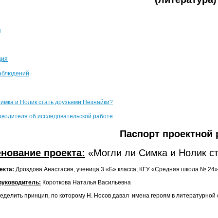
я
ция
аблюдений
Симка и Нолик стать друзьями Незнайки?
оводителя об исследовательской работе
Паспорт проектной
нование проекта:
«Могли ли Симка и Нолик ст
екта:
Дроздова Анастасия, ученица 3 «Б» класса, КГУ «Средняя школа № 24» 
руководитель:
Короткова Наталья Васильевна
делить принцип, по которому Н. Носов давал имена героям в литературной 