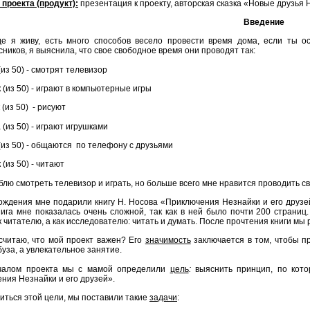
 проекта (продукт):
презентация к проекту, авторская сказка «Новые друзья
Введение
де я живу, есть много способов весело провести время дома, если ты о
ников, я выяснила, что свое свободное время они проводят так:
(из 50) - смотрят телевизор
 (из 50) - играют в компьютерные игры
 (из 50) - рисуют
 (из 50) - играют игрушками
(из 50) - общаются по телефону с друзьями
 (из 50) - читают
блю смотреть телевизор и играть, но больше всего мне нравится проводить с
ождения мне подарили книгу Н. Носова «Приключения Незнайки и его друзей»
нига мне показалась очень сложной, так как в ней было почти 200 страниц
ак читателю, а как исследователю: читать и думать. После прочтения книги 
считаю, что мой проект важен? Его
значимость
заключается в том, чтобы пр
уза, а увлекательное занятие.
чалом проекта мы с мамой определили
цель
:
выяснить принцип, по кот
ния Незнайки и его друзей».
иться этой цели, мы поставили такие
задачи
: