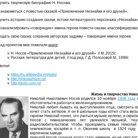
учить творческую биографию Н. Носова;
знакомиться с повестью-сказкой «Приключения Незнайки и его друзей»;
учить историю создания сказки, истоки литературного персонажа «Незнайка»
оанализировать «говорящие» имена героев повести-сказки, классифицироват
здать свою сказку, сохранив авторскую задумку – говорящие имена героев.
над проектом мне помогали
книги
:
Н. Носов «Приключения Незнайки и его друзей» .// М.,2015г.
Русская литература для детей. // под ред. Г.Д. Полозовой М., 1998г.
ernet:
https://ru.wikipedia.org/wiki/
http://shkolazhizni.ru/
http://dolis.com.ru/
Жизнь и творчество Ник
Николай Николаевич Носов родился 10 ноября
1908 года
обстоятельств работал и железнодорожником.
Николай любил бывать на выступлениях отца, смотреть ко
хочет стать актёром. А он в школьные годы хотел стать муз
скрипки Николай понял, что учиться музыке нелегко, и скри
Носов с гимназических лет увлекался музыкой, теа
радиолюбительством. Чтобы прокормить семью Николай 
землекопом, косарём и т. п. Окончив школу в 1924 году
кирпичном заводе.
Николай Носов сначала хотел стать химиком, но не смог пос