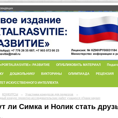
бовидящих
PORTALRASVITIE»: РАЗВИТИЕ
ОПУБЛИКОВАТЬ МАТЕРИАЛ
Педаго
КУ
ДОШКОЛЬНИКУ
ВИКТОРИНЫ
ОЛИМПИАДА
РЕЦЕНЗИЯ
ТЕТ ИСКУССТВЕННОГО ИНТЕЛЛЕКТА
КОНКУРСЫ
→
Участники конкурсов для педагогов
→
ный конкурс проектно-исследовательских работ учащихся «Грани науки»
ут ли Симка и Нолик стать друз