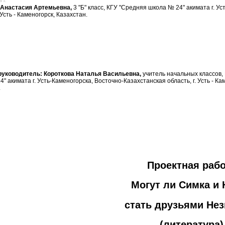
 г.
 Анастасия Артемьевна,
3 "Б" класс, КГУ "Средняя школа № 24" акимата г. У
. Усть - Каменогорск, Казахстан.
руководитель:
Короткова Наталья Васильевна,
учитель начальных классов,
" акимата г. Усть-Каменогорска, Восточно-Казахстанская область, г. Усть - Ка
.
Проектная раб
Могут ли Симка и 
стать друзьями Не
(литература)