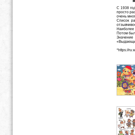
С 1938 го
просто ра
очень мно
Список ра
отзывчивос
Наиболее 
Потом был
Значение 
«Выдающие
*https://ru.