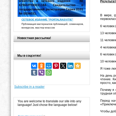
Результат
В мире, г
первокласс
СЕТЕВОЕ ИЗДАНИЕ "PORTALRASVITIE"
Публикация материалов публикаций, семинаров,
6 человек 
конкурсов, мастер-классов
13 человек
Новостная рассылка!
11 человек
4 человека
6 человек 
Мы в соцсетях!
10 человек
Я тоже лю
На день р
чтение. К
просто, к
Subscribe in a reader
Почему я 
трудная об
Перед на
You are welcome to translate our site into any
«Приключе
language! Just chose the language below!
Чтобы доб