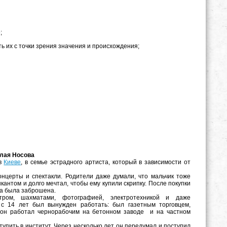
;
ь их с точки зрения значения и происхождения;
олая Носова
в
Киеве
, в семье эстрадного артиста, который в зависимости от
нцерты и спектакли. Родители даже думали, что мальчик тоже
ыкантом и долго мечтал, чтобы ему купили скрипку. После покупки
пка была заброшена.
тром, шахматами, фотографией, электротехникой и даже
с 14 лет был вынужден работать: был газетным торговцем,
, он работал чернорабочим на бетонном заводе и на частном
тупить в институт. Через несколько лет он передумал и поступил